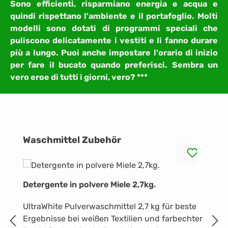
Sono efficienti, risparmiano energia e acqua e
quindi rispettano l'ambiente e il portafoglio. Molti
modelli sono dotati di programmi speciali che
puliscono delicatamente i vestiti e li fanno durare
più a lungo. Puoi anche impostare l'orario di inizio
per fare il bucato quando preferisci. Sembra un
vero eroe di tutti i giorni, vero? ***
Salta la galleria dei prodotti
Waschmittel Zubehör
Detergente in polvere Miele 2,7kg.
Di
UltraWhite Pulverwaschmittel 2,7 kg für beste
la
Ergebnisse bei weißen Textilien und farbechter