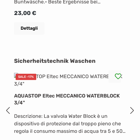
De
Buntwäsche.• Beste Ergebnisse bei
pe
20/30/40/60/95 °C • Strahlend weiß dank
Prezzo normale:
23,00 €
la
kraftvoller Formel mit Aktivsauerstoff •
ci
Exzellente Fleckenentfernung auch bei
P
1
Dettagli
ri
niedrigen Temperaturen • Einfach perfekt
ga
waschen. Mit Miele.
fo
l
Salta la galleria dei prodotti
Sicherheitstechnik Waschen
SALE -17%
R
d
AQUASTOP Eltec MECCANICO WATERBLOCK
I
3/4"
al
Descrizione: La valvola Water Block è un
d
dispositivo di protezione dal troppo pieno che
l
P
4
regola il consumo massimo di acqua tra 5 e 50
un
litri. La sua funzione è quella di misurare il
l'