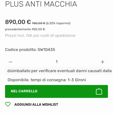
PLUS ANTI MACCHIA
Prezzo di vendita:
890,00 €
Prezzo normale:
950,00 €
(6.32% risparmio)
precedentemente 950,00 €
Prezzi incl. IVA più costi di spedizione
Codice prodotto:
SW10435
Quantità del prodotto: inserisci la quantità
disimballato per verificare eventuali danni causati dall
Disponibile, tempi di consegna: 1-3 Gironi
NEL CARRELLO
AGGIUNGI ALLA WISHLIST