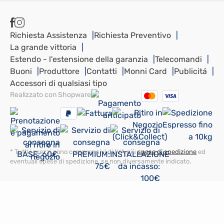
Richiesta Assistenza
Richiesta Preventivo
La grande vittoria
Estendo - l'estensione della garanzia
Telecomandi
Buoni
Produttore
Contatti
Monni Card
Publicitá
Accessori di qualsiasi tipo
Realizzato con Shopware
* Tutti i prezzi sono comprensivi di IVA più
spese di spedizione
ed
eventuali spese di spedizione, se non diversamente indicato.