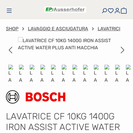
Passa al contenuto principale
Hai 0 art
Il 
SHOP
LAVAGGIO E ASCIUGATURA
LAVATRICI
Salta la galleria di immagini
LAVATRICE CF 10KG 1400G
IRON ASSIST ACTIVE WATER