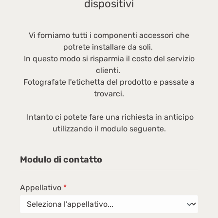
dispositivi
kWh Pulizia: 0,44 kWh Consumo d'acqua per
l
ciclo: 43 l Consumo energetico (standby): 0,5
fr
W Consumo energetico (spento): 0,5 W Tensione
(
Vi forniamo tutti i componenti accessori che
di ingresso CA: 230 V; Frequenza di ingresso
W
potrete installare da soli.
CA: 50 Hz; Corrente: 10 A Indice di efficienza
S
In questo modo si risparmia il costo del servizio
energetica (EEI): 51,5 Indice di efficienza di
6
clienti.
lavaggio (UE 2017/1369): 1,03 Peso e
in
Fotografate l'etichetta del prodotto e passate a
dimensioni: Larghezza: 600 mm Profondità: 496
Sì
trovarci.
mm Altezza: 845 mm Peso: 62000 gScheda
tecnica
Intanto ci potete fare una richiesta in anticipo
utilizzando il modulo seguente.
Modulo di contatto
Appellativo
*