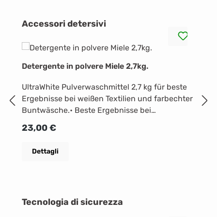
Salta la galleria dei prodotti
Accessori detersivi
Detergente in polvere Miele 2,7kg.
Di
UltraWhite Pulverwaschmittel 2,7 kg für beste
la
Ergebnisse bei weißen Textilien und farbechter
De
Buntwäsche.• Beste Ergebnisse bei
pe
20/30/40/60/95 °C • Strahlend weiß dank
Prezzo normale:
23,00 €
la
kraftvoller Formel mit Aktivsauerstoff •
ci
Exzellente Fleckenentfernung auch bei
P
1
Dettagli
ri
niedrigen Temperaturen • Einfach perfekt
ga
waschen. Mit Miele.
fo
l
Salta la galleria dei prodotti
Tecnologia di sicurezza