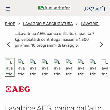
Passa al contenuto principale
Hai 0 art
Il 
SHOP
LAVAGGIO E ASCIUGATURA
LAVATRICI
Salta la galleria di immagini
Lavatrice AEG, carica dall'alto,