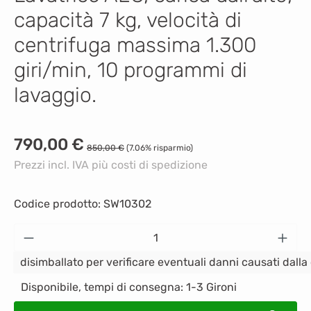
capacità 7 kg, velocità di
centrifuga massima 1.300
giri/min, 10 programmi di
lavaggio.
Prezzo di vendita:
790,00 €
Prezzo normale:
850,00 €
(7.06% risparmio)
Prezzi incl. IVA più costi di spedizione
Codice prodotto:
SW10302
Quantità del prodotto: inserisci la quantità
disimballato per verificare eventuali danni causati dall
Disponibile, tempi di consegna: 1-3 Gironi