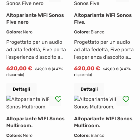
Altoparlante WiFi Sonos
Altoparlante WiFi Sonos
Five nero
Five.
Colore:
Nero
Colore:
Bianco
Progettato per un audio
Progettato per un audio
ad alta fedeltà, Five porta
ad alta fedeltà, Five porta
l’esperienza d’ascolto a
l’esperienza d’ascolto a
un nuovo livello con una
un nuovo livello con una
Prezzo di vendita:
Prezzo di vendita:
620,00 €
Prezzo normale:
620,00 €
Prezzo normale:
649,00 €
(4.47%
649,00 €
(4.47%
separazione stereo
separazione stereo
risparmio)
risparmio)
ottimale, sfumature
ottimale, sfumature
vocali incredibili e bassi
vocali incredibili e bassi
Dettagli
Dettagli
nitidi.Ascolta ogni
nitidi.Ascolta ogni
microtono e senti ogni
microtono e senti ogni
battito mentre riproduci i
battito mentre riproduci i
formati ad alta
formati ad alta
Altoparlante WIFI Sonos
Altoparlante WIFI Sonos
risoluzione dei tuoi
risoluzione dei tuoi
Multiroom.
Multiroom.
servizi preferiti. Con un
servizi preferiti. Con un
Colore:
Nero
Colore:
Bianco
cavo ausiliario puoi
cavo ausiliario puoi