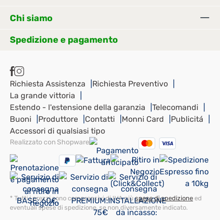
Chi siamo
Spedizione e pagamento
Richiesta Assistenza
Richiesta Preventivo
La grande vittoria
Estendo - l'estensione della garanzia
Telecomandi
Buoni
Produttore
Contatti
Monni Card
Publicitá
Accessori di qualsiasi tipo
Realizzato con Shopware
* Tutti i prezzi sono comprensivi di IVA più
spese di spedizione
ed
eventuali spese di spedizione, se non diversamente indicato.