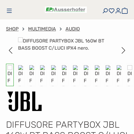
Passa al contenuto principale
Hai 0 art
Il 
SHOP
MULTIMEDIA
AUDIO
Salta la galleria di immagini
DIFFUSORE PARTYBOX JBL