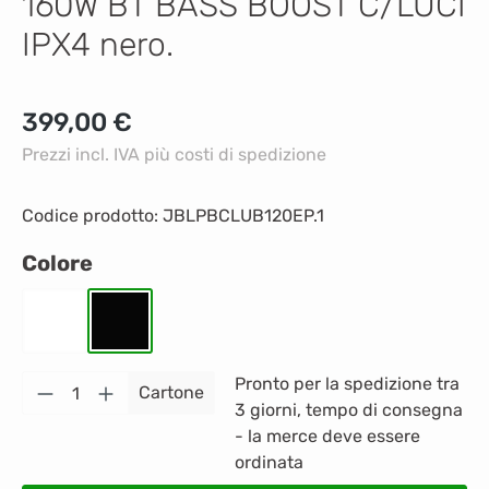
160W BT BASS BOOST C/LUCI
IPX4 nero.
Prezzo normale:
399,00 €
Prezzi incl. IVA più costi di spedizione
Codice prodotto:
JBLPBCLUB120EP.1
Seleziona
Colore
Bianco
Nero
Quantità del prodotto: inserisci la quantità
Pronto per la spedizione tra
Cartone
3 giorni, tempo di consegna
- la merce deve essere
ordinata