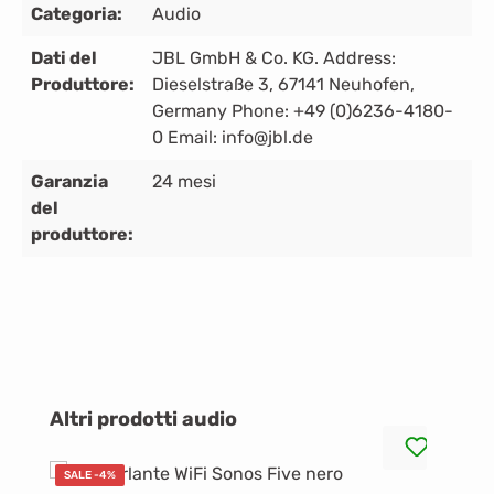
Categoria:
Audio
Dati del
JBL GmbH & Co. KG. Address:
Produttore:
Dieselstraße 3, 67141 Neuhofen,
Germany Phone: +49 (0)6236-4180-
0 Email: info@jbl.de
Garanzia
24 mesi
del
produttore:
Salta la galleria dei prodotti
Altri prodotti audio
SALE -4%