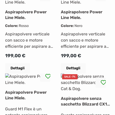
Aspirapolvere Power
Aspirapolvere Power
Line Miele.
Line Miele.
Colore:
Rosso
Colore:
Nero
Aspirapolvere verticale
Aspirapolvere verticale
con sacco e motore
con sacco e motore
efficiente per aspirare a
efficiente per aspirare a
risparmio
risparmio
Prezzo normale:
Prezzo normale:
199,00 €
199,00 €
energetico. Massima
energetico. Massima
potenza di
potenza di
Dettagli
Dettagli
aspirazione890 W
aspirazione890 W
Versatile - bocchetta
Versatile - bocchetta
SALE -7%
universale per
universale per
pavimenti Aspirazione
pavimenti Aspirazione
Aspirapolvere Power
senza fatica di aree più
senza fatica di aree più
Line Miele.
Aspirapolvere senza
ampie grazie al raggio
ampie grazie al raggio
sacchetto Blizzard CX1
d'azione di 10 m Comodo
d'azione di 10 m Comodo
Guard M1 Flex è un
Cat & Dog.
e versatile con gli
e versatile con gli