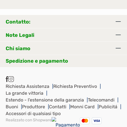
a in mm 400 Altezza in
mm 280 Peso in kg
7,8 Accessori in
Contatto:
dotazione Bocchetta per
tappezzeria Bocchetta
Note Legali
per crepe Spazzola di
aspirazione Setole di
Chi siamo
plastica Bocchetta per
Spedizione e pagamento
pavimenti SBD 365-3
Richiesta Assistenza
Richiesta Preventivo
La grande vittoria
Estendo - l'estensione della garanzia
Telecomandi
Buoni
Produttore
Contatti
Monni Card
Publicitá
Accessori di qualsiasi tipo
Realizzato con Shopware