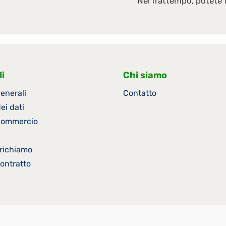
Nel frattempo, potete f
i
Chi siamo
enerali
Contatto
ei dati
 commercio
i richiamo
ontratto