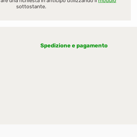
are una richiesta in anticipo utilizzando il
modulo
sottostante.
Spedizione e pagamento