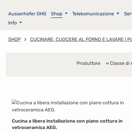
sa al contenuto principale
Salta alla ricerca
Passa alla navigazione principale
Ausserhofer OHG
Shop
Telekomunicazione
Ser
Info
SHOP
CUCINARE, CUOCERE AL FORNO E LAVARE I PI
Produttore
Classe di 
Cucina a libera installazione con piano cottura in
vetroceramica AEG.