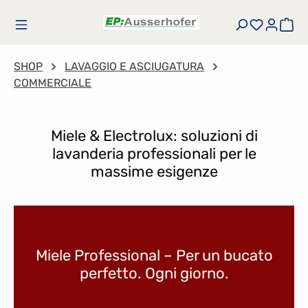
Passa al contenuto principale
Hai 0 art
Il 
SHOP
LAVAGGIO E ASCIUGATURA
COMMERCIALE
Miele & Electrolux: soluzioni di
lavanderia professionali per le
massime esigenze
Salta la galleria di immagini
Miele Professional – Per un bucato
perfetto. Ogni giorno.