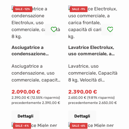
SALE -12%
SALE -9%
Asciugatrice a
Lavatrice Electrolux,
condensazione
uso commerciale, a
Electrolux, uso
carica frontale,
Asciugatrice a
Lavatrice, uso
commerciale,
capacità di carico 8
capacità 8 kg.
kg.
condensazione, uso
commerciale, Capacità
commerciale, capacità
8 kg, Velocità di
di carico 8 kg, 16
centrifuga giri/min:
Prezzo di vendita:
Prezzo di vendita:
2.090,00 €
Prezzo normale:
2.390,00 €
Prezzo normale:
programmi, display
massimo 1.400, 16
2.390,00 €
(12.55% risparmio)
2.650,00 €
(9.81% risparmio)
LCD, Vantaggi e
programmi di
precedentemente 2.390,00 €
precedentemente 2.650,00 €
caratteristicheIllumina
lavaggio, Volume del
zione interna del
tamburo: 67
Dettagli
Dettagli
cestello, Capacità e
litri, Schermo
SALE -4%
SALE -6%
prestazioni
LCD, programmi e