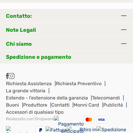
del livello dell'acqua e
spegnimento di
Contatto:
sicurezza quando la
vasca è vuota Display
Note Legali
LCD illuminato di
blu Facile da pulire e
Chi siamo
senza complicazioni:
semplice smontaggio
Spedizione e pagamento
e pulizia in
lavastoviglie Prestazio
ni di umidificazione
autoregolate (a
Richiesta Assistenza
Richiesta Preventivo
seconda delle
La grande vittoria
condizioni
Estendo - l'estensione della garanzia
Telecomandi
dell'ambiente) Adatto
Buoni
Produttore
Contatti
Monni Card
Publicitá
per ambienti fino a
Accessori di qualsiasi tipo
circa 40 m² Prestazioni
Realizzato con Shopware
di pulizia fino a 20 m²
(a seconda delle