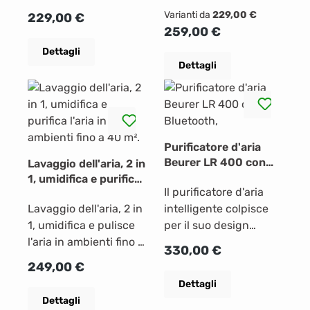
al giorno capacità
al giorno capacità
Varianti da
229,00 €
Prezzo normale:
229,00 €
tanica 2 lt. portata
tanica 2 lt. portata
Prezzo normale:
259,00 €
d'aria interna 120
d'aria interna 120
Dettagli
m³/h ventilazione a 3
m³/h ventilazione a 3
Dettagli
velocità controllo
velocità controllo
elettronico termostato
elettronico termostato
ambiente funzione
ambiente funzione
purificazione
purificazione
umidostato/igrometro
umidostato/igrometro
Purificatore d'aria
spia tanica
spia tanica
Beurer LR 400 con
Lavaggio dell'aria, 2 in
piena rumorosità 40
piena rumorosità 40
Bluetooth,
1, umidifica e purifica
dB/(a) gas refrigerante
dB/(a) gas refrigerante
Il purificatore d'aria
l'aria in ambienti fino
r290 filtro antipolvere-
Lavaggio dell'aria, 2 in
r290 filtro antipolvere-
intelligente colpisce
a 40 m².
carboni
1, umidifica e pulisce
carboni
per il suo design
attivi dimensione
l'aria in ambienti fino a
attivi dimensione
moderno e le sue
Prezzo normale:
330,00 €
ambiente 20 m² timer
40m². Le pastiglie agli
ambiente 25 m² timer
prestazioni elevate. La
Prezzo normale:
249,00 €
24 ore blocco
ioni d'argento
24 ore blocco
sua forma
Dettagli
tanica piena scarico
garantiscono l'igiene
tanica piena scarico
aspirapolline, polvere
Dettagli
continuo colore
dell'apparecchio. La
continuo colore
domestica, peli di