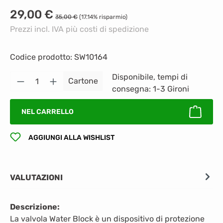
Prezzo di vendita:
29,00 €
Prezzo normale:
35,00 €
(17.14% risparmio)
Prezzi incl. IVA più costi di spedizione
Codice prodotto:
SW10164
Quantità del prodotto: inserisci la quantità
Disponibile, tempi di
Cartone
consegna: 1-3 Gironi
NEL CARRELLO
AGGIUNGI ALLA WISHLIST
VALUTAZIONI
Descrizione:
La valvola Water Block è un dispositivo di protezione