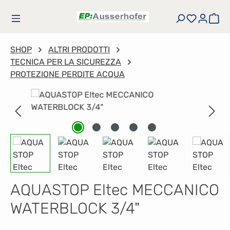
Passa al contenuto principale
Hai 0 art
Il 
SHOP
ALTRI PRODOTTI
TECNICA PER LA SICUREZZA
PROTEZIONE PERDITE ACQUA
Salta la galleria di immagini
AQUASTOP Eltec MECCANICO
WATERBLOCK 3/4"