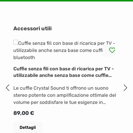
Salta la galleria dei prodotti
Accessori utili
C
1
Cuffie senza fili con base di ricarica per TV -
utilizzabile anche senza base come cuffie
Tu
bluetooth
Le cuffie Crystal Sound ti offrono un suono
tr
stereo potente con amplificazione ottimale del
po
volume per soddisfare le tue esigenze in
de
P
7
qualunque contesto. Grazie alla bassa latenza,
gu
Prezzo normale:
89,00 €
se guardi la TV non noterai alcun ritardo tra il
st
labiale di chi parla e l'audio, per un'esperienza
au
Dettagli
totalmente coinvolgente. Quando non le usi,
mo