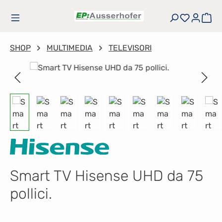
Passa al contenuto principale
Hai 0 art
Il 
SHOP
MULTIMEDIA
TELEVISORI
Salta la galleria di immagini
Smart TV Hisense UHD da 75
pollici.