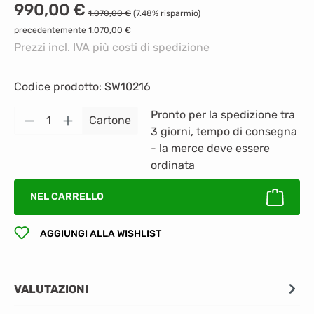
Prezzo di vendita:
990,00 €
Prezzo normale:
1.070,00 €
(7.48% risparmio)
precedentemente 1.070,00 €
Prezzi incl. IVA più costi di spedizione
Codice prodotto:
SW10216
Quantità del prodotto: inserisci la quantità
Pronto per la spedizione tra
Cartone
3 giorni, tempo di consegna
- la merce deve essere
ordinata
NEL CARRELLO
AGGIUNGI ALLA WISHLIST
VALUTAZIONI