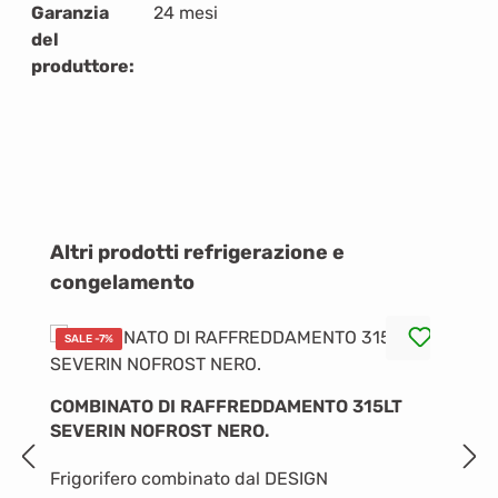
Garanzia
24 mesi
del
produttore:
Salta la galleria dei prodotti
Altri prodotti refrigerazione e
congelamento
SALE -7%
COMBINATO DI RAFFREDDAMENTO 315LT
C
SEVERIN NOFROST NERO.
N
Frigorifero combinato dal DESIGN
Ca