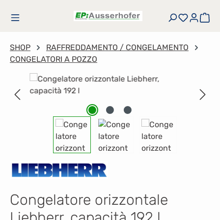
Passa al contenuto principale
Hai 0 art
Il 
SHOP
RAFFREDDAMENTO / CONGELAMENTO
CONGELATORI A POZZO
Salta la galleria di immagini
Congelatore orizzontale
Liebherr, capacità 192 l