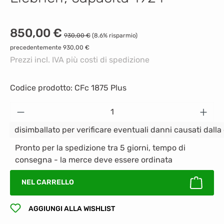
Prezzo di vendita:
850,00 €
Prezzo normale:
930,00 €
(8.6% risparmio)
precedentemente 930,00 €
Prezzi incl. IVA più costi di spedizione
Codice prodotto:
CFc 1875 Plus
Quantità del prodotto: inserisci la quantità
disimballato per verificare eventuali danni causati dall
Pronto per la spedizione tra 5 giorni, tempo di
consegna - la merce deve essere ordinata
NEL CARRELLO
AGGIUNGI ALLA WISHLIST