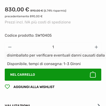
Prezzo di vendita:
830,00 €
Prezzo normale:
890,00 €
(6.74% risparmio)
precedentemente 890,00 €
Prezzi incl. IVA più costi di spedizione
Codice prodotto:
SW10405
Quantità del prodotto: inserisci la quantità
disimballato per verificare eventuali danni causati dall
Disponibile, tempi di consegna: 1-3 Gironi
NEL CARRELLO
AGGIUNGI ALLA WISHLIST
VALUTAZIONI