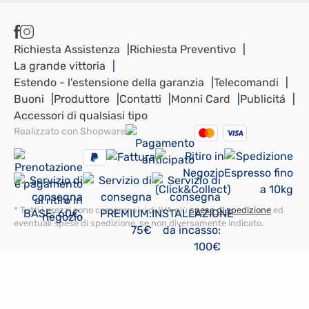
Richiesta Assistenza
Richiesta Preventivo
La grande vittoria
Estendo - l'estensione della garanzia
Telecomandi
Buoni
Produttore
Contatti
Monni Card
Publicitá
Accessori di qualsiasi tipo
Realizzato con Shopware
* Tutti i prezzi sono comprensivi di IVA più
spese di spedizione
ed
eventuali spese di spedizione, se non diversamente indicato.