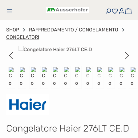
Passa al contenuto principale
Hai 0 art
Il 
SHOP
RAFFREDDAMENTO / CONGELAMENTO
CONGELATORI
Salta la galleria di immagini
Congelatore Haier 276LT CE.D