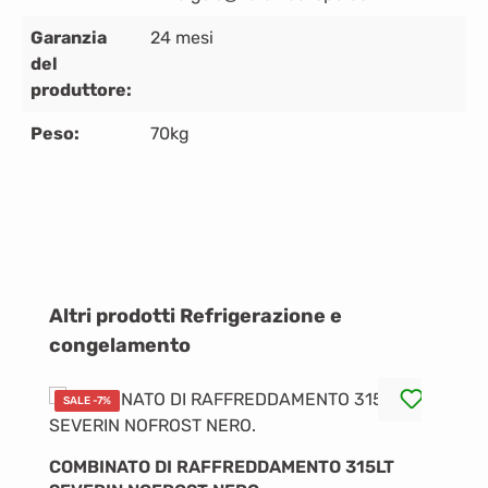
Garanzia
24 mesi
del
produttore:
Peso:
70kg
Salta la galleria dei prodotti
Altri prodotti Refrigerazione e
congelamento
SALE -7%
COMBINATO DI RAFFREDDAMENTO 315LT
C