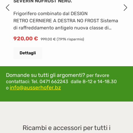
SEVERIN NOFROST NERO.
N
Frigorifero combinato dal DESIGN
Ca
RETRO CERNIERE A DESTRA NO FROST Sistema
Ve
di raffreddamento antigelo nuova classe di
1
efficienza energetica E capacità frigorifero 225
1
Prezzo di vendita:
P
920,00 €
Prezzo normale:
5
999,00 €
(7.91% risparmio)
l, Congelatore 90 lt Congela 5 kg in 24
c
ore Sistema di congelamento No
(
Dettagli
Frost Dimensioni Larghezza 59,7 Altezza
E
194,3 Profondità 70,7 cm
s
f
Domande su tutti gli argomenti?
per favore
r
contattaci:
Tel. 0471 662243 dalle 8-12 e 14-18.30
c
info@ausserhofer.bz
o
gi
po
al
re
s
Ricambi e accessori per tutti i
D