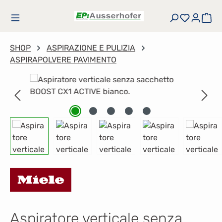
Passa al contenuto principale
Hai 0 art
Il 
SHOP
ASPIRAZIONE E PULIZIA
ASPIRAPOLVERE PAVIMENTO
Salta la galleria di immagini
Aspiratore verticale senza