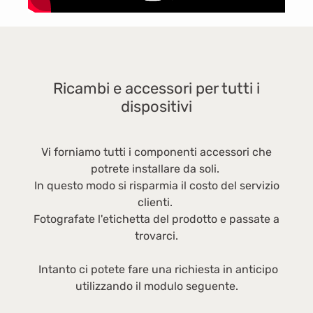
CX1 è dotato di quattro ruote girevoli a 360
gradi. Questo lo rende molto stabile e allo
stesso tempo flessibile e facile da spostare in
tutte le direzioni. - Rimuove in modo affidabile
capelli e lanugine grazie alla turbospazzola
Ricambi e accessori per tutti i
- Particolarmente efficiente e accurata grazie
dispositivi
alla bocchetta per pavimenti AirTeQ - Massima
igiene dell'aria grazie al filtro HEPA Lifetime
- Potenti prestazioni di pulizia grazie alla
Vi forniamo tutti i componenti accessori che
tecnologia Vortex - 890 W
potrete installare da soli.
In questo modo si risparmia il costo del servizio
clienti.
Fotografate l'etichetta del prodotto e passate a
trovarci.
Intanto ci potete fare una richiesta in anticipo
utilizzando il modulo seguente.