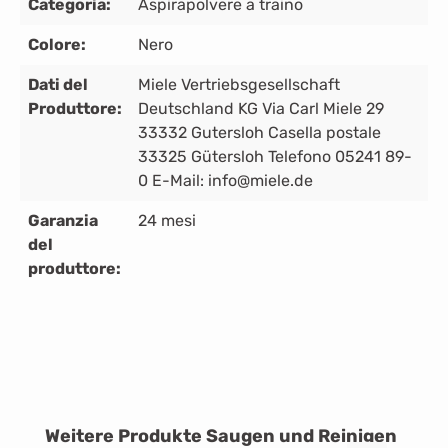
Categoria:
Aspirapolvere a traino
Colore:
Nero
Dati del
Miele Vertriebsgesellschaft
Produttore:
Deutschland KG Via Carl Miele 29
33332 Gutersloh Casella postale
33325 Gütersloh Telefono 05241 89-
0 E-Mail: info@miele.de
Garanzia
24 mesi
del
produttore:
Salta la galleria dei prodotti
Weitere Produkte Saugen und Reinigen