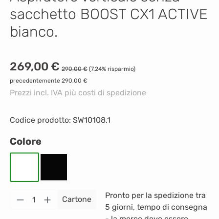
sacchetto BOOST CX1 ACTIVE
bianco.
Prezzo di vendita:
269,00 €
Prezzo normale:
290,00 €
(7.24% risparmio)
precedentemente 290,00 €
Prezzi incl. IVA più costi di spedizione
Codice prodotto:
SW10108.1
Seleziona
Colore
Bianco
Nero
Quantità del prodotto: inserisci la quantità
Pronto per la spedizione tra
Cartone
5 giorni, tempo di consegna
- la merce deve essere