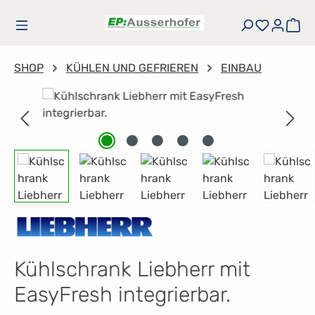
Zum Hauptinhalt springen
Du hast
Wa
SHOP
KÜHLEN UND GEFRIEREN
EINBAU
Bildergalerie überspringen
Kühlschrank Liebherr mit
EasyFresh integrierbar.