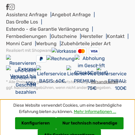
Assistenz Anfrage
Angebot Anfrage
Das Große Los
Estendo - die Garantie Verlängerung
Fernbedienungen
Gutscheine
Hersteller
Kontakt
Monni Card
Werbung
Zubehörteile jeder Art
Realisiert mit Shopware
* Alle Preise inkl. gesetzl. Mehrwertsteuer zzgl.
Versandkosten
und
ggf. Nachnahmegebühren, wenn nicht anders angegeben.
Diese Website verwendet Cookies, um eine bestmögliche
Erfahrung bieten zu können.
Mehr Informationen ...
Konfigurieren
Nur technisch notwendige