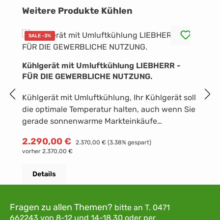
Produktgalerie überspringen
Weitere Produkte Kühlen
SALE -3%
Kühlgerät mit Umluftkühlung LIEBHERR -
K
FÜR DIE GEWERBLICHE NUTZUNG.
H
Kühlgerät mit Umluftkühlung, Ihr Kühlgerät soll
Kü
die optimale Temperatur halten, auch wenn Sie
K
gerade sonnenwarme Markteinkäufe
E
hineingelegt haben? Das ist ein Fall für
15
R
5
Verkaufspreis:
2.290,00 €
Regulärer Preis:
2.370,00 €
(3.38% gespart)
SuperCool: Einmal aktiviert, verstärkt Ihr
S
vorher 2.370,00 €
Liebherr seine Leistung, bis die frischen
G
Lebensmittel so kühl sind wie der übrige Inhalt.
G
Details
Danach schaltet sich SuperCool automatisch
s
ab - spätestens aber nach 12 Stunden. Das
l
Außengehäuse ist mit einteiligen
B
Fragen zu allen Themen?
bitte an
T. 0471
Seitenwänden ohne Spalte ausgeführt und
L
662243
von 8-12 und 14-18.30
oder per