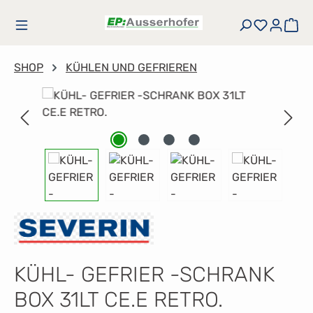
Zum Hauptinhalt springen
Du hast
Wa
SHOP
KÜHLEN UND GEFRIEREN
Bildergalerie überspringen
KÜHL- GEFRIER -SCHRANK
BOX 31LT CE.E RETRO.