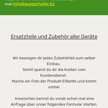
daher sehr hygienisch und
info@ausserhofer.bz
Po
mail
pflegeleicht. Edelstahl ist ein rostfreier,
l,
legierter Stahl und besonders robust; ideal für
h.
die Anforderung im professionellen
E
Bereich. Die digitale Temperaturanzeige zeigt
B
gradgenau die Innentemperatur des
Ersatzteile und Zubehör aller Geräte
Kühlgeräts an. Somit können sich Betreiber
und Nutzer schnell einen Überblick über die
Gerätetemperatur
verschaffen.Abmessungen:Außenmaße in mm
Wir besorgen dir jedes Zubehörteil zum selber
(B/T/H) 747/769/2018Innenmaße in mm (B/T/H)
Einbau.
620/531/1660Gewicht: ca 100kg
Somit sparst du dir die Kosten vom
Kundendienst.
Mache ein Foto der Produkt Etikette und komm
vorbei.
Inzwischen kannst du vorab schon mal eine
Anfrage über unser folgendes Formular starten.