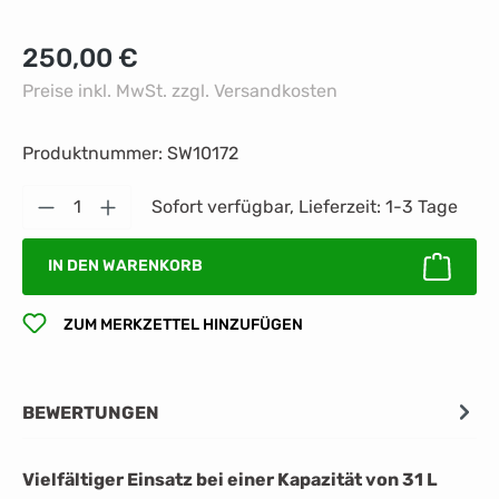
Regulärer Preis:
250,00 €
Preise inkl. MwSt. zzgl. Versandkosten
Produktnummer:
SW10172
Produkt Anzahl: Gib den gewünschten Wert 
Sofort verfügbar, Lieferzeit: 1-3 Tage
IN DEN WARENKORB
ZUM MERKZETTEL HINZUFÜGEN
BEWERTUNGEN
Vielfältiger Einsatz bei einer Kapazität von 31 L