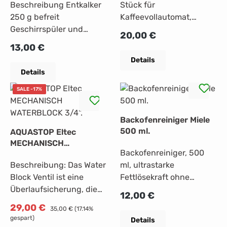
Beschreibung Entkalker
Stück für
250 g befreit
Kaffeevollautomat,
Geschirrspüler und
Dampfgarer,
Regulärer Preis:
20,00 €
Waschmaschinen von
FashionMaster,
Regulärer Preis:
13,00 €
gefährlichen
Backofen/Herd mit
Details
Kalkablagerungen, mild
Klimagaren.• Gründliche
Details
und schonend dank
Entfernung von
natürlicher
Ablagerungen und
SALE -17%
Zitronensäure, schont
Verkalkungen • Höchst
Heizstäbe, Trommel und
effektive und dabei
Backofenreiniger Miele
andere Bauteile, sichert
materialschonende
500 ml.
AQUASTOP Eltec
optimale
Entkalkung •
MECHANISCH
Maschinenleistung,
Abgestimmte
Backofenreiniger, 500
WATERBLOCK 3/4".
spezielle Miele
Formulierung — Spezielle
Beschreibung: Das Water
ml, ultrastarke
Formulierung, je nach
Miele Rezeptur • Keine
Block Ventil ist eine
Fettlösekraft ohne
Bedarf 1-3 mal pro Jahr
Rückstände von Chemie
Überlaufsicherung, die
störende
Regulärer Preis:
12,00 €
verwenden
nach Entkalkung • Beste
den maximalen
Geruchsbildung, mühelo
Verkaufspreis:
29,00 €
Regulärer Preis:
35,00 €
(17.14%
Pflege für viele Jahre
Wasserverbrauch
se Reinigung dank
gespart)
Details
Verlässlichkeit
zwischen 5 und 50 Litern
gelartiger