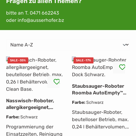
Fragen zu allen Themen?
bitte an T. 0471 662243
oder info@ausserhofer.bz
SALE -35%
SALE -17%
Staubsauger-Roboter
Roomba AutoEmpty™
Dock Schwarz.
Nasswisch-Roboter,
Farbe:
Schwarz
allergikergeeignet,
Staubsauger-Roboter,
beutelloser Betrieb,
Farbe:
Schwarz
beutelloser Betrieb, max.
max. 0,26 l
Programmierung der
0,24 l Behältervolumen,
Behältervolumen, Clean
Base.
Einsatzzeiten, Reinigung
Clean Base,