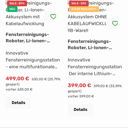
SALE -20%
SALE -33%
NEU
STARK REDUZIERT
Fensterreinigungs-
Roboter, Li-Ionen-
Fensterreinigungs-
Akkusystem mit
Roboter, Li-Ionen-
Innovative
Kabelaufwicklung
Akkusystem OHNE
Fensterreinigungsstation
Innovative
KABELAUFWICKLUNG
!!B-Ware!!
- eine multifunktionale
Fensterreinigungsstation
Dockingstation, die
Der interne Lithium-
Verkaufspreis:
499,00 €
Regulärer Preis:
630,00 €
(20.79%
gleichzeitig als
Akku mit hoher
Verkaufspreis:
gespart)
399,00 €
Regulärer Preis:
599,00 €
(33.39%
Steuerpult, Ladestation,
Ladekapazität sorgt für
vorher 630,00 €
gespart)
Stabilisator und
die ununterbrochene
vorher 599,00 €
tragbares Staufach für
Batterieleistung des
Details
deine Fensterreinigung
WINBOT W2 OMNI und
Details
dient. Der interne
ermöglicht so die
Lithium-Akku mit hoher
Fensterreinigung in