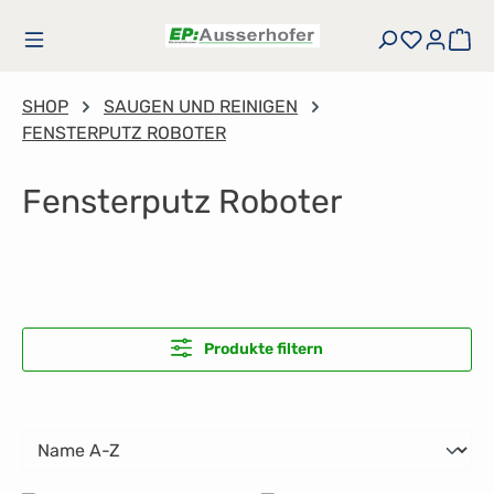
Zum Hauptinhalt springen
Du hast
Wa
SHOP
SAUGEN UND REINIGEN
FENSTERPUTZ ROBOTER
Fensterputz Roboter
Produkte filtern