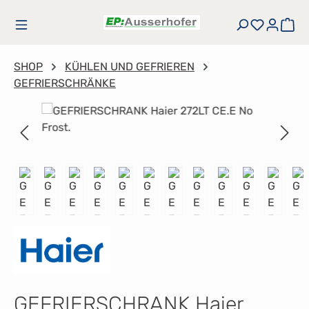
Zum Hauptinhalt springen
Du hast
Wa
SHOP
KÜHLEN UND GEFRIEREN
GEFRIERSCHRÄNKE
Bildergalerie überspringen
GEFRIERSCHRANK Haier