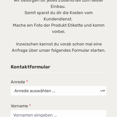
Wir besorgen dir jedes Zubehörteil zum selber
EKühlraumvolumen: 169 l, Gefrierraumvolumen:
Einbau.
37 lGefriert 2,4 kg in 24 Stunden ein
Somit sparst du dir die Kosten vom
Gefriersystem mit statischer Kühlung1
Kundendienst.
Gefrierschublade2
Mache ein Foto der Produkt Etikette und komm
GlasablagenAbmessungen:Breite: 54,5
vorbei.
cm, Höhe: 143 cm, Tiefe: 55,5 cm
Inzwischen kannst du vorab schon mal eine
Anfrage über unser folgendes Formular starten.
Kontaktformular
Anrede
*
Vorname
*