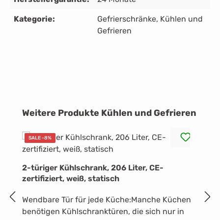
Kategorie:
Gefrierschränke
, Kühlen und
Gefrieren
Produktgalerie überspringen
Weitere Produkte Kühlen und Gefrieren
SALE -8%
2-türiger Kühlschrank, 206 Liter, CE-
E
zertifiziert, weiß, statisch
S
Wendbare Tür für jede Küche:Manche Küchen
E
benötigen Kühlschranktüren, die sich nur in
G