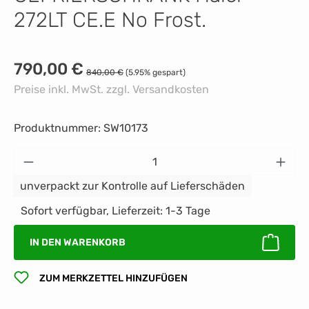
272LT CE.E No Frost.
Verkaufspreis:
790,00 €
Regulärer Preis:
840,00 €
(5.95% gespart)
Preise inkl. MwSt. zzgl. Versandkosten
Produktnummer:
SW10173
Produkt Anzahl: Gib den gewünschten Wert 
unverpackt zur Kontrolle auf Lieferschäden
Sofort verfügbar, Lieferzeit: 1-3 Tage
IN DEN WARENKORB
ZUM MERKZETTEL HINZUFÜGEN