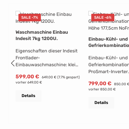
Produktgalerie überspringen
SALE -7%
SALE -6%
Waschmaschine Einbau
Indesit 7kg 1200U.
Einbau-Kühl- und
Gefrierkombinati
Eigenschaften dieser Indesit
Höhe 177,5cm NoF
Frontlader-
Einbau-Kühl- und
Einbauwaschmaschine: klein
Gefrierkombination
und kompakt, die ideale
ProSmart-Inverter
Verkaufspreis:
599,00 €
Regulärer Preis:
649,00 €
(7.7% gespart)
Lösung für begrenzten
Compressor bietet eine
Verkaufspreis:
vorher 649,00 €
799,00 €
Regulärer
850,00 
Raum. Geräumige 7-kg-
schnellere Kühlun
vorher 850,00 €
Trommel. Hocheffizienter
niedrigerem Stro
Details
Schleudergang mit 1200
und einem vier Mal leiseren
Details
Umdrehungen pro Minute.
Betrieb als herkö
Weiße Farbe.Programme
Kühlkompressoren
Feinwäsche: Ja Zentrifuge +
HarvestFresh-Fac
Wasserablauf:Nein Drücken
verwendet drei