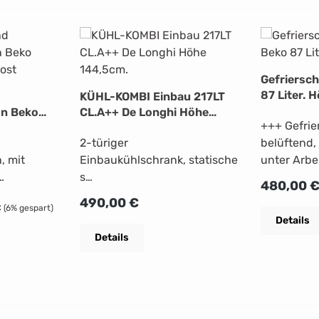
Gefriersc
87 Liter. 
KÜHL-KOMBI Einbau 217LT
on Beko
CL.A++ De Longhi Höhe
+++ Gefrie
rost
144,5cm.
2-türiger
belüftend,
, mit
Einbaukühlschrank, statische
unter Arbe
s
geeignet
Regulärer 
480,00 
Kühlsystem, Gesamtkapazität
+++Merkma
Regulärer Preis:
490,00 €
 Preis:
€
(6% gespart)
g bei
217 lt., Kühlschrankkapazität
Gefrierger
Details
mverbrauch
176 lt., Gefrierkapazität 38
StehendGe
Details
lt., Energieklasse
35Neu
mmliche
"A++", Gefrieren von 2 kg in
Energieeffi
. Das
24
FGeräusche
h
Stunden, Energieverbrauch
CGefriersc
178
Abtausyst