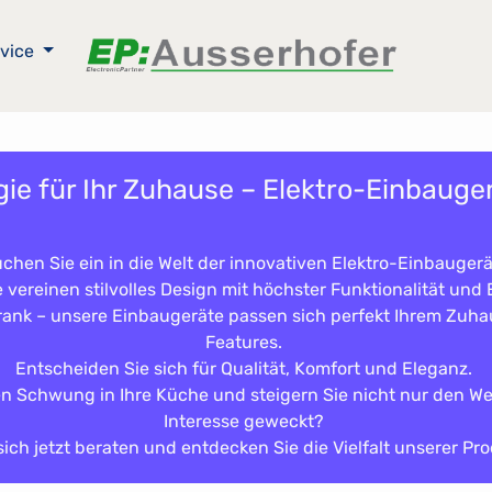
vice
ie für Ihr Zuhause – Elektro-Einbauger
chen Sie ein in die Welt der innovativen Elektro-Einbauger
vereinen stilvolles Design mit höchster Funktionalität und 
ank – unsere Einbaugeräte passen sich perfekt Ihrem Zuhaus
Features.
Entscheiden Sie sich für Qualität, Komfort und Eleganz.
 Schwung in Ihre Küche und steigern Sie nicht nur den Wer
Interesse geweckt?
sich jetzt beraten und entdecken Sie die Vielfalt unserer Pro