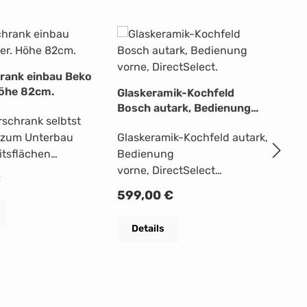
hrank einbau Beko
Höhe 82cm.
Glaskeramik-Kochfeld
Gl
Bosch autark, Bedienung
De
rschrank selbtst
vorne, DirectSelect.
vo
 zum Unterbau
Glaskeramik-Kochfeld autark,
4 
itsflächen
Bedienung
Gl
vorne, DirectSelect
14
Preis:
€
leFesttürmontage
(ermöglicht eine direkte
mm
Regulärer Preis:
Re
599,00 €
39
ätetyp:
Ansteuerung der Kochzone
21
räuschpegel (Db):
und die Temperaturstufe
14
Details
direkt individuell
ge
zienzklasse:
einstellen), Glaskeramik-
Me
missionsklasse:
Kochzonen: 4, Bräterzonen:
ge
hrank-
1, Zweikreis-Kochzonen: 1, 17
Ins
em: ManuellAnzahl
Leistungsstufen, Schnellaufh
An