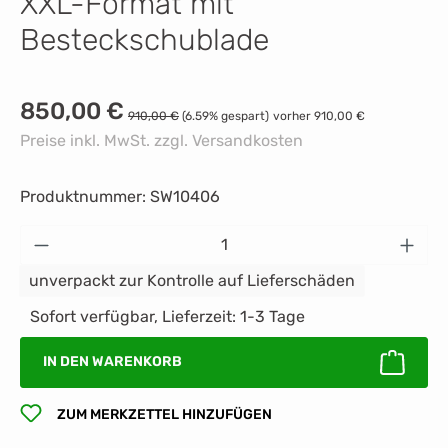
XXL-Format mit
Besteckschublade
Verkaufspreis:
850,00 €
Regulärer Preis:
910,00 €
(6.59% gespart)
vorher 910,00 €
Preise inkl. MwSt. zzgl. Versandkosten
Produktnummer:
SW10406
Produkt Anzahl: Gib den gewünschten Wert 
unverpackt zur Kontrolle auf Lieferschäden
Sofort verfügbar, Lieferzeit: 1-3 Tage
IN DEN WARENKORB
ZUM MERKZETTEL HINZUFÜGEN