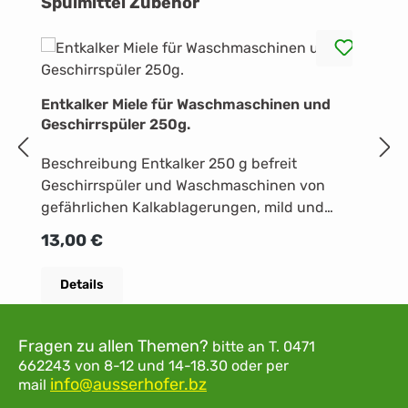
Produktgalerie überspringen
Spülmittel Zubehör
K
Entkalker Miele für Waschmaschinen und
Klarspül
Geschirrspüler 250g.
Gl
Beschreibung Entkalker 250 g befreit
d
Geschirrspüler und Waschmaschinen von
Gla
R
1
gefährlichen Kalkablagerungen, mild und
d
schonend dank natürlicher Zitronensäure,
Al
Regulärer Preis:
13,00 €
schont Heizstäbe, Trommel und andere
Bauteile, sichert optimale Maschinenleistung,
Details
spezielle Miele Formulierung, je nach Bedarf 1-
3 mal pro Jahr verwenden
Fragen zu allen Themen?
bitte an
T. 0471
662243
von 8-12 und 14-18.30
oder per
info@ausserhofer.bz
mail