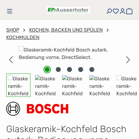
Zum Hauptinhalt springen
Du hast
Wa
SHOP
KOCHEN, BACKEN UND SPÜLEN
KOCHMULDEN
Bildergalerie überspringen
Glaskeramik-Kochfeld Bosch