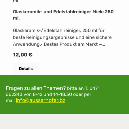
Glaskeramik- und Edelstahlreiniger Miele 250
ml.
Glaskeramik-/Edelstahlreiniger, 250 ml für
beste Reinigungsergebnisse und eine sichere
Anwendung.• Bestes Produkt am Markt —
Testsieg in der Schweiz • Entfernt kraftvoll
Regulärer Preis:
12,00 €
Fettschmutz, Eingebranntes und
Wasserflecken • Hinterlässt einen Schutzfilm,
Details
der die Folgereinigung erleichtert • Schonende
Reinigung dank feinkristalliner Formulierung •
Nicht einsetzen bei CleanSteel oder
Fragen zu allen Themen?
bitte an
T. 0471
PerfectClean
662243
von 8-12 und 14-18.30
oder per
info@ausserhofer.bz
mail