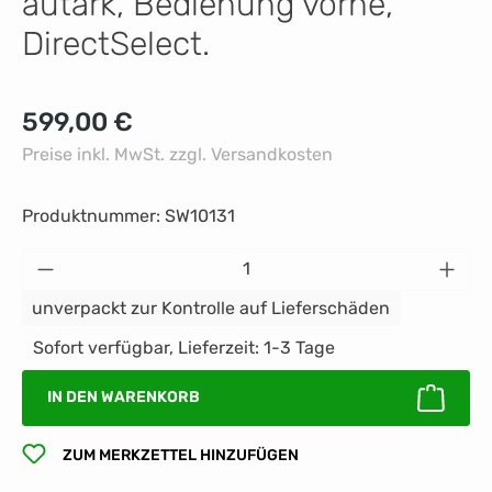
autark, Bedienung vorne,
DirectSelect.
Regulärer Preis:
599,00 €
Preise inkl. MwSt. zzgl. Versandkosten
Produktnummer:
SW10131
Produkt Anzahl: Gib den gewünschten Wert 
unverpackt zur Kontrolle auf Lieferschäden
Sofort verfügbar, Lieferzeit: 1-3 Tage
IN DEN WARENKORB
ZUM MERKZETTEL HINZUFÜGEN