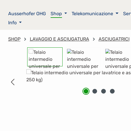
sa al contenuto principale
Salta alla ricerca
Passa alla navigazione principale
Ausserhofer OHG
Shop
Telekomunicazione
Ser
Info
SHOP
LAVAGGIO E ASCIUGATURA
ASCIUGATRICI
Salta la galleria di immagini