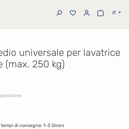
IT
Hai 0 articoli nella lista
Il carrello 
edio universale per lavatrice
e (max. 250 kg)
 spedizione
to: inserisci la quantità desiderata o usa
, tempi di consegna: 1-3 Gironi