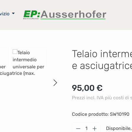
vizio
Telaio interm
e asciugatric
Prezzo normale:
95,00 €
Prezzi incl. IVA più costi di
Codice prodotto:
SW10190
Quantità del prodot
Disponibile