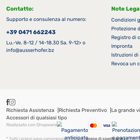
Contatto:
Note Legal
Supporto e consulenza al numero:
Condizioni g
Protezione d
+39 0471 662243
Registro di
Lu.-Ve. 8-12 / 14-18.30 Sa. 9-12> o
Impronta
info@ausserhofer.bz
Istruzioni d
Revoca un c
Richiesta Assistenza
Richiesta Preventivo
La grande vi
Accessori di qualsiasi tipo
Realizzato con Shopware
* Tutti i prezzi sono comprensivi di IVA più
spese di spedizione
ed eventu