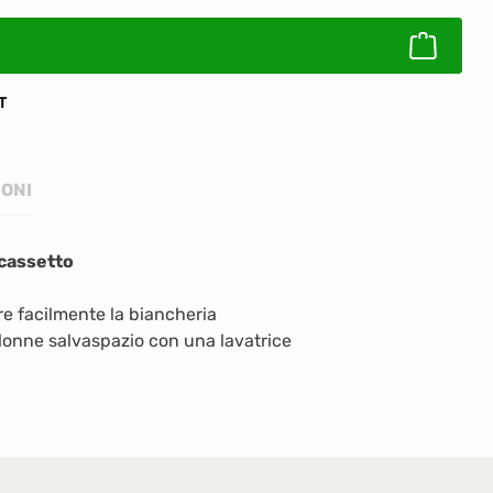
T
IONI
 cassetto
re facilmente la biancheria
olonne salvaspazio con una lavatrice