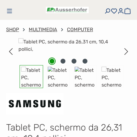
Passa al contenuto principale
Hai 0 art
Il 
SHOP
MULTIMEDIA
COMPUTER
Salta la galleria di immagini
Tablet PC, schermo da 26,31