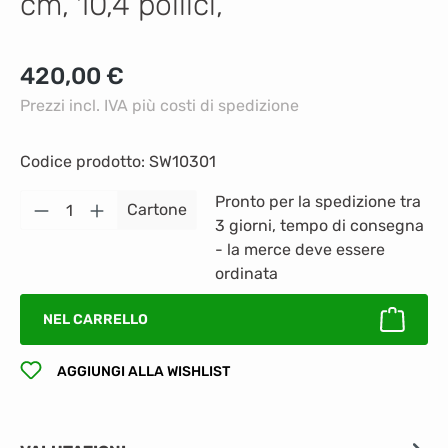
cm, 10,4 pollici,
Prezzo normale:
420,00 €
Prezzi incl. IVA più costi di spedizione
Codice prodotto:
SW10301
Quantità del prodotto: inserisci la quantità
Pronto per la spedizione tra
Cartone
3 giorni, tempo di consegna
- la merce deve essere
ordinata
NEL CARRELLO
AGGIUNGI ALLA WISHLIST