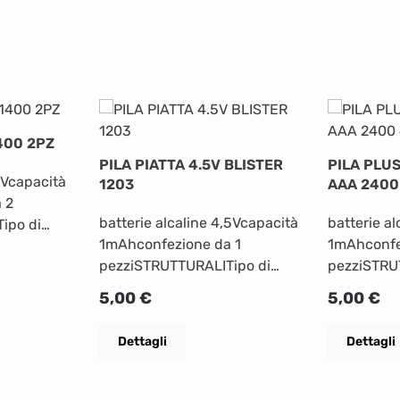
400 2PZ
PILA PIATTA 4.5V BLISTER
PILA PLUS
,5Vcapacità
1203
AAA 2400
 2
batterie alcaline 4,5Vcapacità
batterie a
ipo di
1mAhconfezione da 1
1mAhconfe
apacità
pezziSTRUTTURALITipo di
pezziSTRU
erie per
batteria Alcaline Capacità
batteria A
tezza netta
Prezzo normale:
Prezzo no
5,00 €
5,00 €
(mah) 1Numero batterie per
(mah) 1Num
blister 1FISICHE Altezza netta
blister 4F
del
Dettagli
Dettagli
del prodotto (cm)
del prodot
ofondità
12 Larghezza netta del
12 Larghez
(cm) 8,4
prodotto (cm) 2,3Profondità
prodotto (