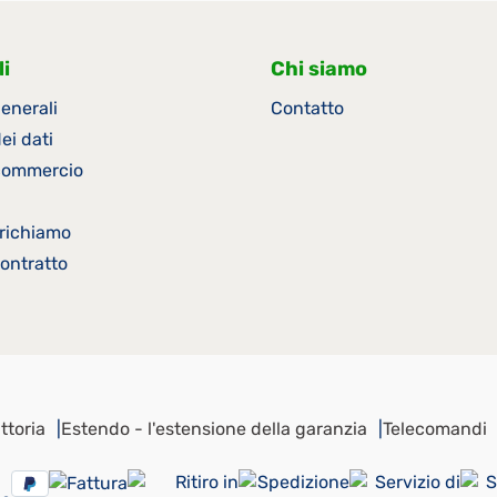
netta del prodotto (cm) 8,4
netta del 
i
Chi siamo
enerali
Contatto
ei dati
 commercio
i richiamo
ontratto
ttoria
Estendo - l'estensione della garanzia
Telecomandi