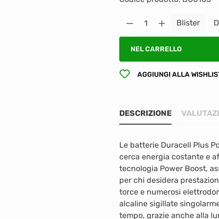
Quantità del prodot
Blister
D
NEL CARRELLO
AGGIUNGI ALLA WISHLIS
DESCRIZIONE
VALUTAZ
Le batterie Duracell Plus P
cerca energia costante e affi
tecnologia Power Boost, as
per chi desidera prestazioni
torce e numerosi elettrodom
alcaline sigillate singolarm
tempo, grazie anche alla lu