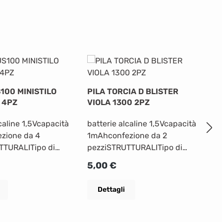
100 MINISTILO
PILA TORCIA D BLISTER
T
 4PZ
VIOLA 1300 2PZ
B
lcaline 1,5Vcapacità
batterie alcaline 1,5Vcapacità
ba
zione da 4
1mAhconfezione da 2
1
TTURALITipo di
pezziSTRUTTURALITipo di
p
lcaline Capacità
batteria Alcaline Capacità
ba
rmale:
Prezzo normale:
P
5,00 €
5
ero batterie per
(mah) 1Numero batterie per
(
ISICHE Altezza netta
blister 2FISICHE Altezza netta
bl
Dettagli
to (cm)
del prodotto (cm)
de
za netta del
12 Larghezza netta del
1
cm) 1,100 Profondità
prodotto (cm) 3,5Profondità
p