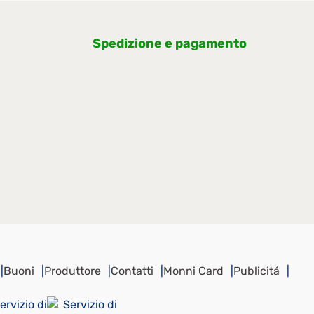
prodotto (cm) 8,400
netta del prodotto (cm) 9,1
ne
Spedizione e pagamento
Buoni
Produttore
Contatti
Monni Card
Publicitá