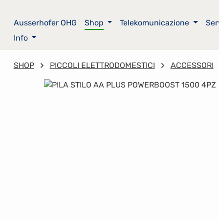
sa al contenuto principale
Salta alla ricerca
Passa alla navigazione principale
Ausserhofer OHG
Shop
Telekomunicazione
Ser
Info
SHOP
PICCOLI ELETTRODOMESTICI
ACCESSORI
Salta la galleria di immagini