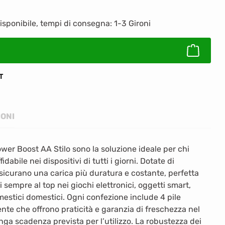
to: inserisci la quantità desiderata o usa
isponibile, tempi di consegna: 1-3 Gironi
T
IONI
ower Boost AA Stilo sono la soluzione ideale per chi
dabile nei dispositivi di tutti i giorni. Dotate di
sicurano una carica più duratura e costante, perfetta
 sempre al top nei giochi elettronici, oggetti smart,
estici domestici. Ogni confezione include 4 pile
ente che offrono praticità e garanzia di freschezza nel
nga scadenza prevista per l’utilizzo. La robustezza dei