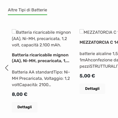
Altre Tipi di Batterie
Salta la galleria dei prodotti
MEZZATORCIA C 1
batterie alcaline 1
Batteria ricaricabile mignon
1mAhconfezione da
(AA), Ni-MH, precaricata, 1,2
pezziSTRUTTURALIT
volt, capacità 2.100 mAh.
Batteria AA standardTipo: Ni-
batteria Alcaline C
Prezzo normale:
5,00 €
MH Precaricata, Voltaggio: 1,2
(mah) 1Numero batt
voltCapacità: 2100
blister 2FISICHE Al
Dettagli
mAhDimensioni con
del prodotto (cm)
Prezzo normale:
8,00 €
imballaggio:Larghezza: 12
12 Larghezza netta 
cmAltezza: 1,6 cmProfondità:
prodotto (cm) 2,6Pr
Dettagli
8,3 cmPeso: 0,06 kgScheda
netta del prodotto 
tecnica