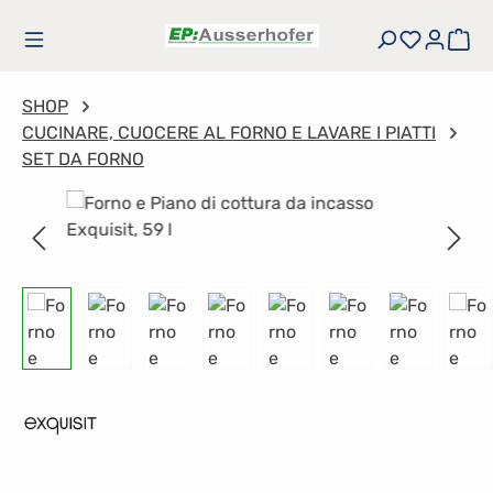
Passa al contenuto principale
Hai 0 art
Il 
SHOP
CUCINARE, CUOCERE AL FORNO E LAVARE I PIATTI
SET DA FORNO
Salta la galleria di immagini