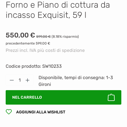
Forno e Piano di cottura da
incasso Exquisit, 59 l
Prezzo di vendita:
550,00 €
Prezzo normale:
599,00 €
(8.18% risparmio)
precedentemente 599,00 €
Prezzi incl. IVA più costi di spedizione
Codice prodotto:
SW10233
Quantità del prodotto: inserisci la quantità
Disponibile, tempi di consegna: 1-3
Gironi
NEL CARRELLO
AGGIUNGI ALLA WISHLIST