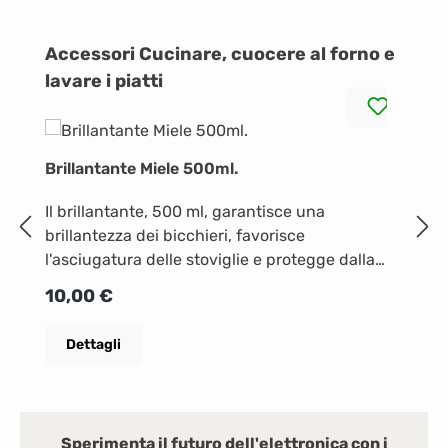
Salta la galleria dei prodotti
Accessori Cucinare, cuocere al forno e
lavare i piatti
Brillantante Miele 500ml.
D
Il brillantante, 500 ml, garantisce una
D
brillantezza dei bicchieri, favorisce
di
l'asciugatura delle stoviglie e protegge dalla
sg
corrosione del vetro. Dosaggio preciso e facile
c
Prezzo normale:
P
10,00 €
1
grazie allo speciale tappo. Bottiglia in plastica
P
riciclata al 100%.
mi
Dettagli
mi
Sperimenta il futuro dell'elettronica con i