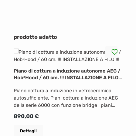
Salta la galleria dei prodotti
prodotto adatto
Piano di cottura a induzione autonomo AEG /
Hob²Hood / 60 cm. !!! INSTALLAZIONE A FILO
!!!
Piano cottura a induzione in vetroceramica
autosufficiente, Piani cottura a induzione AEG
della serie 6000 con funzione bridge I piani
cottura a induzione 6000 Flex con funzione
Prezzo normale:
890,00 €
bridge consentono di utilizzare facilmente
pentole di grandi dimensioni. Il pulsante Bridge
Dettagli
collega due zone di cottura in una grande, in