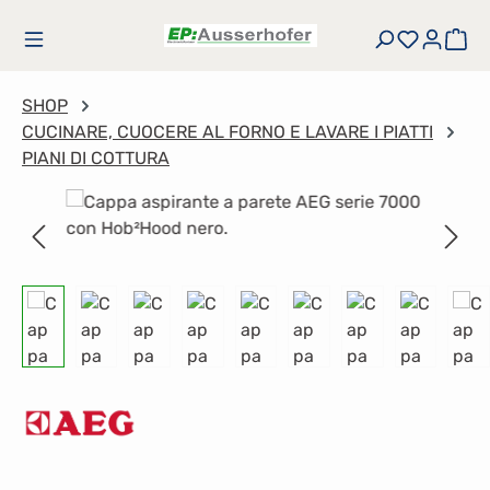
Passa al contenuto principale
Hai 0 art
Il 
SHOP
CUCINARE, CUOCERE AL FORNO E LAVARE I PIATTI
PIANI DI COTTURA
Salta la galleria di immagini