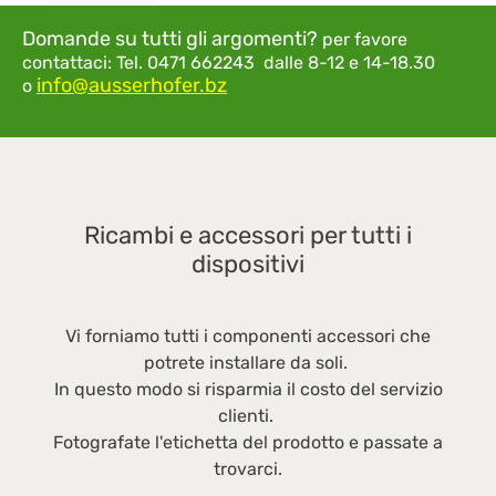
modo che anche le pentole di grandi
Domande su tutti gli argomenti?
per favore
dimensioni vengano riscaldate in modo
contattaci:
Tel. 0471 662243 dalle 8-12 e 14-18.30
ottimale. Funzione bridge: collega due zone di
info@ausserhofer.bz
o
cottura in una - per pentole e padelle grandi
Con la funzione bridge colleghi due zone di
cottura in una, in modo che anche pentole e
padelle grandi e allungate vengano riscaldate
in modo ottimale. La zona a ponte ha la stessa
Ricambi e accessori per tutti i
temperatura e impostazione del timer,
consentendoti di cucinare e friggere
dispositivi
comodamente. Hob2Hood: controllo automatico
della cappa aspirante Grazie alla funzione
Vi forniamo tutti i componenti accessori che
Hob²Hood, cucinare diventa notevolmente più
potrete installare da soli.
confortevole - perché il piano cottura assume il
In questo modo si risparmia il costo del servizio
controllo della cappa aspirante e
clienti.
dell'illuminazione quando attivato - in modo
Fotografate l'etichetta del prodotto e passate a
completamente automatico e adattato
trovarci.
idealmente ad ogni azione di cottura. Pannello