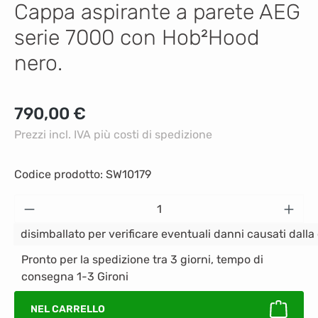
Cappa aspirante a parete AEG
serie 7000 con Hob²Hood
nero.
Prezzo normale:
790,00 €
Prezzi incl. IVA più costi di spedizione
Codice prodotto:
SW10179
Quantità del prodotto: inserisci la quantità
disimballato per verificare eventuali danni causati dall
Pronto per la spedizione tra 3 giorni, tempo di
consegna 1-3 Gironi
NEL CARRELLO