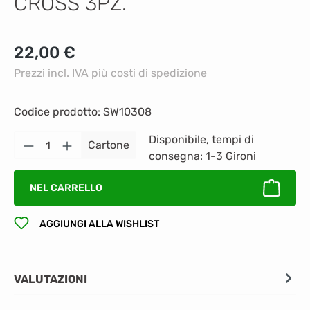
CROSS 3PZ.
Prezzo normale:
22,00 €
Prezzi incl. IVA più costi di spedizione
Codice prodotto:
SW10308
Quantità del prodotto: inserisci la quantità
Disponibile, tempi di
Cartone
consegna: 1-3 Gironi
NEL CARRELLO
AGGIUNGI ALLA WISHLIST
VALUTAZIONI