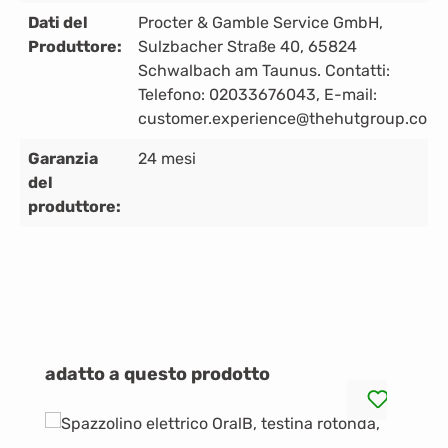
Dati del
Procter & Gamble Service GmbH,
Produttore:
Sulzbacher Straße 40, 65824
Schwalbach am Taunus. Contatti:
Telefono: 02033676043, E-mail:
customer.experience@thehutgroup.com.
Garanzia
24 mesi
del
produttore:
Salta la galleria dei prodotti
adatto a questo prodotto