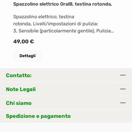
Spazzolino elettrico OralB, testina rotonda,
Spazzolino elettrico, testina
rotonda, Livelli/impostazioni di pulizia:
3, Sensibile (particolarmente gentile), Pulizia
profonda, Bianco (rimuove le macchie
Prezzo normale:
49,00 €
superficiali), Timer, Funzionamento a
accumulatore, Indicatore di carica, Testine:
Dettagli
1 Dimensioni logistiche con
imballaggio Larghezza: 24,6 cm Altezza: 9,6
cmProfondità: 6,7 cm Peso: 0,4 kg
Contatto:
Note Legali
Chi siamo
Spedizione e pagamento