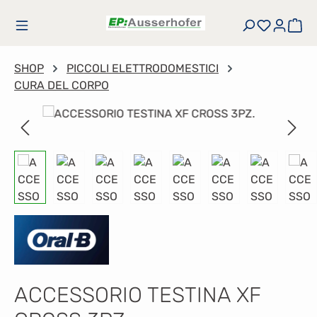
Passa al contenuto principale
Hai 0 art
Il 
SHOP
PICCOLI ELETTRODOMESTICI
CURA DEL CORPO
Salta la galleria di immagini
ACCESSORIO TESTINA XF