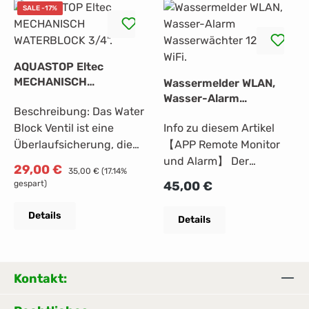
SALE -17%
AQUASTOP Eltec
MECHANISCH
Wassermelder WLAN,
WATERBLOCK 3/4".
Wasser-Alarm
Beschreibung: Das Water
Wasserwächter 120dB
Block Ventil ist eine
Info zu diesem Artikel
WiFi.
Überlaufsicherung, die
【APP Remote Monitor
den maximalen
und Alarm】 Der
Verkaufspreis:
29,00 €
Regulärer Preis:
35,00 €
(17.14%
Wasserverbrauch
wassermelder wlan kann
Regulärer Preis:
gespart)
45,00 €
zwischen 5 und 50 Litern
über die Tuya- oder
regelt. Seine Funktion
Smart Life-App
Details
Details
besteht darin, die Anzahl
überwacht werden. Er
der Liter Wasser zu
sendet sofort eine
messen, die es
Benachrichtigung und
durchlaufen hat. Wenn
einen Alarm über die App
Kontakt:
diese Menge den
an Ihr Mobiltelefon, wenn