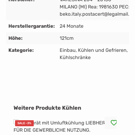
MILANO (MI) Rea: 1981630 PEC:
beko.italy.postacert@legalmail.it
Herstellergarantie:
24 Monate
Höhe:
121cm
Kategorie:
Einbau
, Kühlen und Gefrieren
,
Kühlschränke
Produktgalerie überspringen
Weitere Produkte Kühlen
SALE -3%