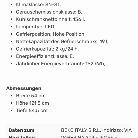
Klimaklasse: SN-ST,
Geräuschemissionsklasse: B.
Kühlschranknettoinhalt: 156 l,
Lampentyp: LED.
Gefrierposition: Hohe Position,
Nettokapazität des Gefrierschranks: 19 l,
Gefrierkapazität: 2 kg/24 h.
Energieeffizienzklasse: E,
Jährlicher Energieverbrauch: 152 kWh,
Abmessungen
:
Breite 54 cm
Höhe 121,5 cm
Tiefe 54,5 cm
Daten zum
BEKO ITALY S.R.L. Indirizzo: VIA
Hersteller:
VARESINA 204 - 20156 -