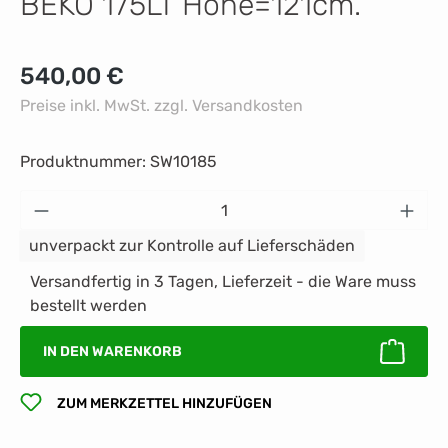
BEKO 175LT Höhe=121cm.
Regulärer Preis:
540,00 €
Preise inkl. MwSt. zzgl. Versandkosten
Produktnummer:
SW10185
Produkt Anzahl: Gib den gewünschten Wert 
unverpackt zur Kontrolle auf Lieferschäden
Versandfertig in 3 Tagen, Lieferzeit - die Ware muss
bestellt werden
IN DEN WARENKORB
ZUM MERKZETTEL HINZUFÜGEN