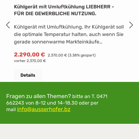
Kühlgerät mit Umluftkühlung LIEBHERR -
K
FÜR DIE GEWERBLICHE NUTZUNG.
in
Kühlgerät mit Umluftkühlung, Ihr Kühlgerät soll
K
die optimale Temperatur halten, auch wenn Sie
Ih
gerade sonnenwarme Markteinkäufe
u
hineingelegt haben? Das ist ein Fall für
E
R
1
Verkaufspreis:
2.290,00 €
Regulärer Preis:
2.370,00 €
(3.38% gespart)
SuperCool: Einmal aktiviert, verstärkt Ihr
L
vorher 2.370,00 €
Liebherr seine Leistung, bis die frischen
K
Lebensmittel so kühl sind wie der übrige Inhalt.
T
Details
Danach schaltet sich SuperCool automatisch
üb
ab - spätestens aber nach 12 Stunden. Das
S
Außengehäuse ist mit einteiligen
I
Fragen zu allen Themen?
bitte an
T. 0471
Seitenwänden ohne Spalte ausgeführt und
M
662243
von 8-12 und 14-18.30
oder per
daher sehr hygienisch und
info@ausserhofer.bz
e
mail
pflegeleicht. Edelstahl ist ein rostfreier,
G
legierter Stahl und besonders robust; ideal für
sc
die Anforderung im professionellen
w
Bereich. Die digitale Temperaturanzeige zeigt
I