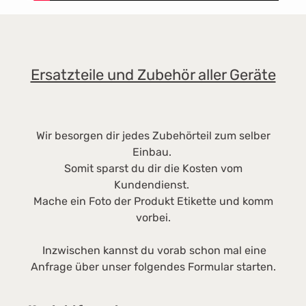
Selbstreinigungsfunktion. Der Blizzard CX1 ist
mit vier um 360 Grad drehbaren Lenkrollen
ausgestattet. Das macht ihn sehr standfest
und gleichzeitig flexibel und leicht beweglich
in alle Richtungen. • Entfernt zuverlässig Haare
Ersatzteile und Zubehör aller Geräte
und Fusseln dank Turbobürste • Besonders
effizient und gründlich durch AirTeQ-
Bodendüse • Maximale Lufthygiene durch
HEPA Lifetime Filter • Kraftvolle
Wir besorgen dir jedes Zubehörteil zum selber
Reinigungsleistung durch Vortex Technologie –
Einbau.
890 W DATEN ZUM HERSTELLER Miele
Somit sparst du dir die Kosten vom
Vertriebsgesellschaft Deutschland KG Carl-
Kundendienst.
Miele-Straße 29 33332 Gütersloh Postfach
Mache ein Foto der Produkt Etikette und komm
33325 Gütersloh Telefon 05241 89-0 E-Mail:
vorbei.
info@miele.de
Inzwischen kannst du vorab schon mal eine
Anfrage über unser folgendes Formular starten.