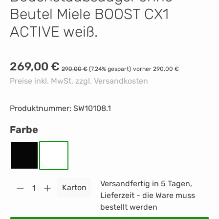
Beutel Miele BOOST CX1
ACTIVE weiß.
Verkaufspreis:
269,00 €
Regulärer Preis:
290,00 €
(7.24% gespart)
vorher 290,00 €
Preise inkl. MwSt. zzgl. Versandkosten
Produktnummer:
SW10108.1
auswählen
Farbe
Schwarz
Weiß
Produkt Anzahl: Gib den gewünschten Wert 
Versandfertig in 5 Tagen,
Karton
Lieferzeit - die Ware muss
bestellt werden