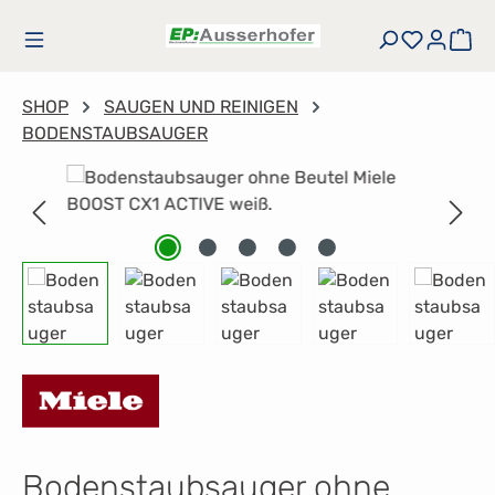
Zum Hauptinhalt springen
Du hast
Wa
SHOP
SAUGEN UND REINIGEN
BODENSTAUBSAUGER
Bildergalerie überspringen
Bodenstaubsauger ohne