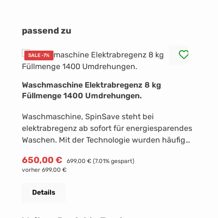
Produktgalerie überspringen
passend zu
SALE -7%
Waschmaschine Elektrabregenz 8 kg
Füllmenge 1400 Umdrehungen.
Waschmaschine, SpinSave steht bei
elektrabregenz ab sofort für energiesparendes
Waschen. Mit der Technologie wurden häufig
verwendete Waschprogramme verbessert, um
Verkaufspreis:
650,00 €
Regulärer Preis:
699,00 €
(7.01% gespart)
weniger Energie zu verbrauchen. Wie das
vorher 699,00 €
geht? Das Waschmittel wird frühzeitig
aufgelöst, indem die Waschmaschine die
Details
Trommelzyklen beschleunigt und so
ausgezeichnete Ergebnisse bereits bei