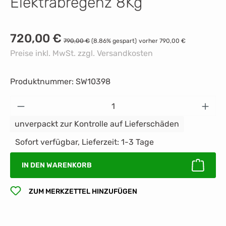
Elektrabregenz 8Kg
Verkaufspreis:
720,00 €
Regulärer Preis:
790,00 €
(8.86% gespart)
vorher 790,00 €
Preise inkl. MwSt. zzgl. Versandkosten
Produktnummer:
SW10398
Produkt Anzahl: Gib den gewünschten Wert 
unverpackt zur Kontrolle auf Lieferschäden
Sofort verfügbar, Lieferzeit: 1-3 Tage
IN DEN WARENKORB
ZUM MERKZETTEL HINZUFÜGEN