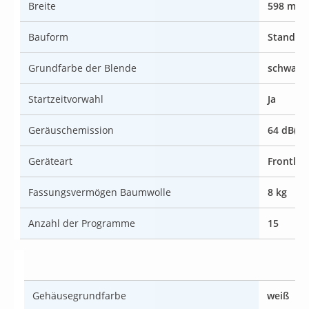
Breite
598 mm
Bauform
Standge
Grundfarbe der Blende
schwarz
Startzeitvorwahl
Ja
Geräuschemission
64 dB(A)
Geräteart
Frontlad
Fassungsvermögen Baumwolle
8 kg
Anzahl der Programme
15
Gehäusegrundfarbe
weiß