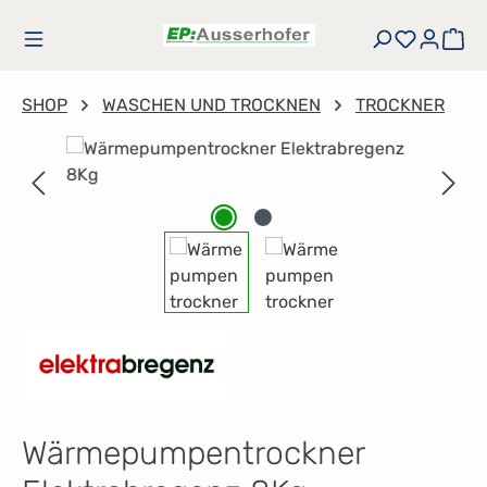
Zum Hauptinhalt springen
Du hast
Wa
SHOP
WASCHEN UND TROCKNEN
TROCKNER
Bildergalerie überspringen
Wärmepumpentrockner