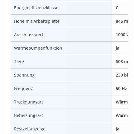
Energieeffizienzklasse
C
Höhe mit Arbeitsplatte
846 mm
Anschlusswert
1000 W
Wärmepumpenfunktion
ja
Tiefe
608 mm
Spannung
230 bis 
Frequenz
50 Hz
Trocknungsart
Wärmep
Beheizungsart
Wärmep
Restzeitanzeige
ja