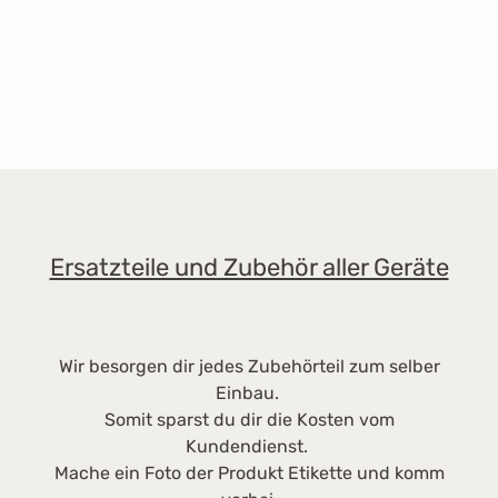
K
K
s
ri
z
W
M
Ze
P
V
Ersatzteile und Zubehör aller Geräte
°
e
V
c
Wir besorgen dir jedes Zubehörteil zum selber
5
Einbau.
Somit sparst du dir die Kosten vom
Kundendienst.
Mache ein Foto der Produkt Etikette und komm