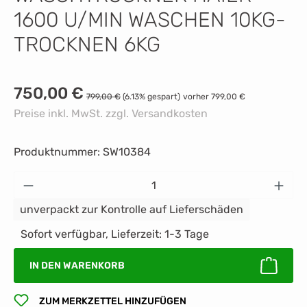
1600 U/MIN WASCHEN 10KG-
TROCKNEN 6KG
Verkaufspreis:
750,00 €
Regulärer Preis:
799,00 €
(6.13% gespart)
vorher 799,00 €
Preise inkl. MwSt. zzgl. Versandkosten
Produktnummer:
SW10384
Produkt Anzahl: Gib den gewünschten Wert 
unverpackt zur Kontrolle auf Lieferschäden
Sofort verfügbar, Lieferzeit: 1-3 Tage
IN DEN WARENKORB
ZUM MERKZETTEL HINZUFÜGEN