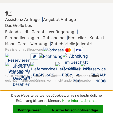
Assistenz Anfrage
Angebot Anfrage
Das Große Los
Estendo - die Garantie Verlängerung
Fernbedienungen
Gutscheine
Hersteller
Kontakt
Monni Card
Werbung
Zubehörteile jeder Art
Realisiert mit Shopware
* Alle Preise inkl. gesetzl. Mehrwertsteuer zzgl.
Versandkosten
und
ggf. Nachnahmegebühren, wenn nicht anders angegeben.
Diese Website verwendet Cookies, um eine bestmögliche
Erfahrung bieten zu können.
Mehr Informationen ...
Konfigurieren
Nur technisch notwendige