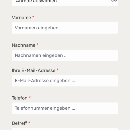
durch die Wäsche. Abmessungen:Höhe:
84,7cmBreite: 59,7cmTiefe: 63,6cmGewicht:
75kgDatenblatt
Vorname
*
Nachname
*
Ihre E-Mail-Adresse
*
Telefon
*
Betreff
*