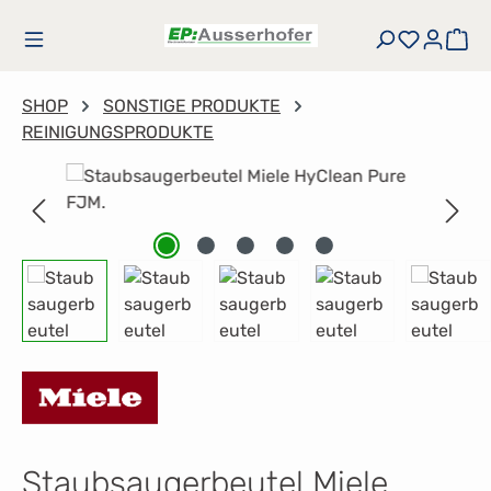
Zum Hauptinhalt springen
Du hast
Wa
SHOP
SONSTIGE PRODUKTE
REINIGUNGSPRODUKTE
Bildergalerie überspringen
Staubsaugerbeutel Miele