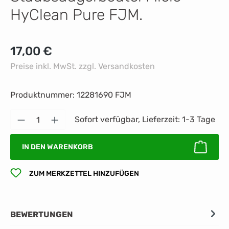
HyClean Pure FJM.
Regulärer Preis:
17,00 €
Preise inkl. MwSt. zzgl. Versandkosten
Produktnummer:
12281690 FJM
Produkt Anzahl: Gib den gewünschten Wert 
Sofort verfügbar, Lieferzeit: 1-3 Tage
IN DEN WARENKORB
ZUM MERKZETTEL HINZUFÜGEN
BEWERTUNGEN