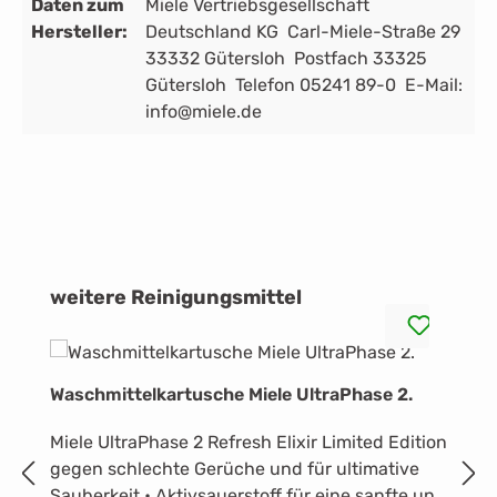
Daten zum
Miele Vertriebsgesellschaft
Hersteller:
Deutschland KG Carl-Miele-Straße 29
33332 Gütersloh Postfach 33325
Gütersloh Telefon 05241 89-0 E-Mail:
info@miele.de
Produktgalerie überspringen
weitere Reinigungsmittel
Waschmittelkartusche Miele UltraPhase 2.
W
Miele UltraPhase 2 Refresh Elixir Limited Edition
2
gegen schlechte Gerüche und für ultimative
Weiß
Sauberkeit.• Aktivsauerstoff für eine sanfte und
nat