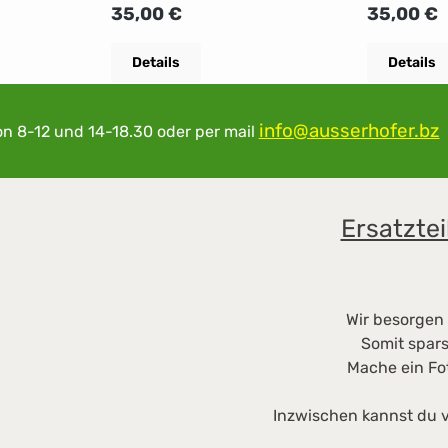
TIVIERUNG
im AuslandSIM AKTIVIERUNG
im Auslan
Regulärer Preis:
Regulärer
35,00 €
35,00 €
35€
mit Einstellungen 35€
mit Einste
Details
Details
info@ausserhofer.bz
on 8-12 und 14-18.30
oder per mail
Ersatztei
Wir besorgen 
Somit spars
Mache ein Fo
Inzwischen kannst du v