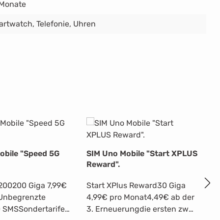
 Monate
artwatch
, Telefonie
, Uhren
obile "Speed 5G
SIM Uno Mobile "Start XPLUS
S
Reward".
5G
200200 Giga 7,99€
Start XPlus Reward30 Giga
W
Unbegrenzte
4,99€ pro Monat4,49€ ab der
p
 SMSSondertarife
3. Erneuerungdie ersten zwei
M