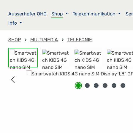
m Hauptinhalt springen
Zur Suche springen
Zur Hauptnavigation springen
Ausserhofer OHG
Shop
Telekommunikation
Ser
Info
SHOP
MULTIMEDIA
TELEFONIE
Bildergalerie überspringen