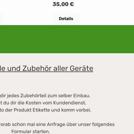
dSIM AKTIVIERUNG
Monate 20GBUnbegrenzte
i
 Preis:
Regulärer Preis:
R
35,00 €
3
llungen 35€
Minuten30 SMSSondertarife
I
im AuslandSIM AKTIVIERUNG
E
Details
mit Einstellungen 35€
le und Zubehör aller Geräte
dir jedes Zubehörteil zum selber Einbau.
t du dir die Kosten vom Kundendienst.
to der Produkt Etikette und komm vorbei.
orab schon mal eine Anfrage über unser folgendes
Formular starten.