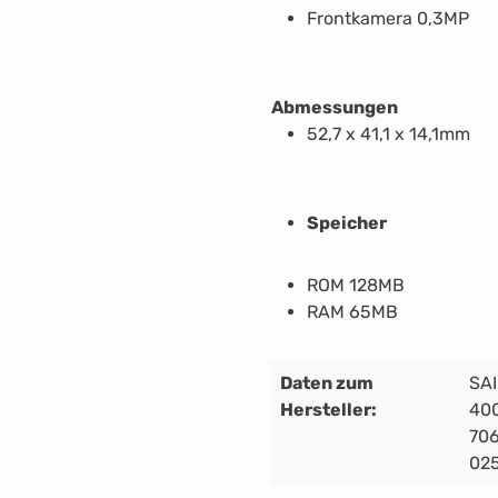
Frontkamera 0,3MP
Abmessungen
52,7 x 41,1 x 14,1mm
Speicher
ROM 128MB
RAM 65MB
Daten zum
SAI
Hersteller:
400
706
02