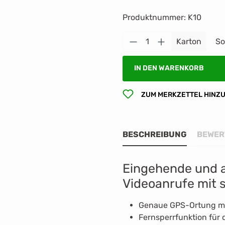
Produktnummer:
K10
Produkt Anzahl: G
Karton
So
IN DEN WARENKORB
ZUM MERKZETTEL HINZ
BESCHREIBUNG
BEWER
Eingehende und 
Videoanrufe mit
Genaue GPS-Ortung mi
Fernsperrfunktion für 