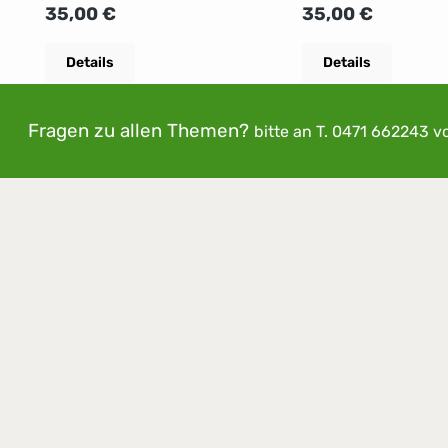
im AuslandSIM AKTIVIERUNG
im AuslandSIM AK
Regulärer Preis:
Regulärer Preis:
35,00 €
35,00 €
mit Einstellungen 35€
mit Einstellungen 
Details
Details
Fragen zu allen Themen?
bitte an
T. 0471 662243
v