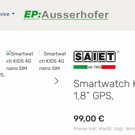
vice
Smartwatch K
1,8” GPS,
Regulärer Preis:
99,00 €
Preise inkl. MwSt. zzgl. Ve