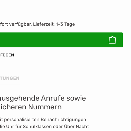
ib den gewünschten Wert ein oder benutz
fort verfügbar, Lieferzeit: 1-3 Tage
UFÜGEN
TUNGEN
ausgehende Anrufe sowie
 sicheren Nummern
t personalisierten Benachrichtigungen
die Uhr für Schulklassen oder Über Nacht