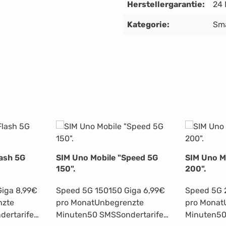
Herstellergarantie:
24
Kategorie:
Sm
lash 5G
SIM Uno Mobile "Speed 5G
SIM Uno M
150".
200".
iga 8,99€
Speed 5G 150150 Giga 6,99€
Speed 5G 
nzte
pro MonatUnbegrenzte
pro Monat
ertarife
Minuten50 SMSSondertarife
Minuten50