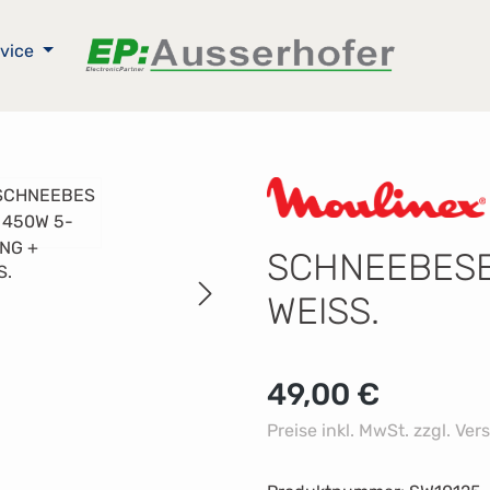
vice
SCHNEEBESE
WEISS.
Regulärer Preis:
49,00 €
Preise inkl. MwSt. zzgl. Ve