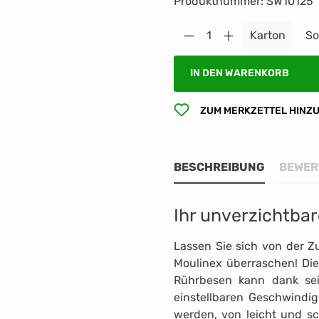
Produktnummer:
SW10125
Produkt Anzahl: G
Karton
So
IN DEN WARENKORB
ZUM MERKZETTEL HINZ
BESCHREIBUNG
BEWER
Ihr unverzichtba
Lassen Sie sich von der Zu
Moulinex überraschen! Die
Rührbesen kann dank sei
einstellbaren Geschwindig
werden, von leicht und s