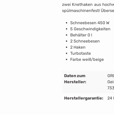
zwei Knethaken aus hochwe
spülmaschinenfest! Überset
Schneebesen 450 W
5 Geschwindigkeiten
Behälter 0 l
2 Schneebesen
2 Haken
Turbotaste
Farbe weiß/beige
Daten zum
GR
Hersteller:
Gei
733
Herstellergarantie:
24