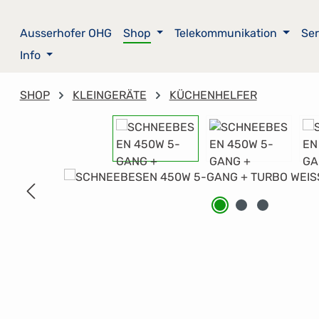
m Hauptinhalt springen
Zur Suche springen
Zur Hauptnavigation springen
Ausserhofer OHG
Shop
Telekommunikation
Ser
Info
SHOP
KLEINGERÄTE
KÜCHENHELFER
Bildergalerie überspringen