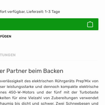
ib den gewünschten Wert ein oder benutz
fort verfügbar, Lieferzeit: 1-3 Tage
UFÜGEN
TUNGEN
rer Partner beim Backen
verlässigkeit des elektrischen Rührgeräts Prep'Mix von
ser leistungsstarke und dennoch kompakte elektrische
nes 450-W-Motors und der fünf mit der Turbotaste
keiten für eine Vielzahl von Zubereitungen verwendet
chaumig bis dicht und schwer. Zwei Schneebesen und