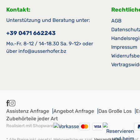
Kontakt:
Rechtlich
Unterstützung und Beratung unter:
AGB
Datenschut
+39 0471 662243
Handelsregi
Mo.-Fr. 8-12 / 14-18.30 Sa. 9-12> oder
Impressum
über info@ausserhofer.bz
Widerrufsbe
Vertragswid
Assistenz Anfrage
Angebot Anfrage
Das Große Los
E
Zubehörteile jeder Art
Realisiert mit Shopware
* Alle Preise inkl. gesetzl. Mehrwertsteuer zzgl.
Versandkosten
und ggf.