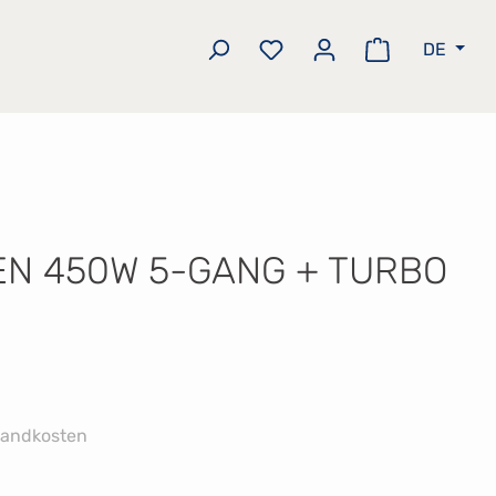
DE
Du hast 0 Produkte auf 
Warenkorb e
N 450W 5-GANG + TURBO
rsandkosten