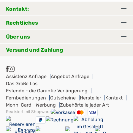
A
Spannungsanpassung 100/110-240
B
Kontakt:
Volt Zubehör Nasenhaartrimmer-
A
Aufsatz Logistikmaße mit Verpackung Breite:
S
Rechtliches
13.3 cm Höhe: 6.2 cm Tiefe: 25.1 cm Gewicht:
c
0.42 kg
k
Über uns
c
Versand und Zahlung
Assistenz Anfrage
Angebot Anfrage
Das Große Los
Estendo - die Garantie Verlängerung
Fernbedienungen
Gutscheine
Hersteller
Kontakt
Monni Card
Werbung
Zubehörteile jeder Art
Realisiert mit Shopware