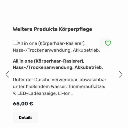
Produktgalerie überspringen
Weitere Produkte Körperpflege
B
All in one (Körperhaar-Rasierer),
v
Nass-/Trockenanwendung, Akkubetrieb,
O
Unter der Dusche verwendbar, abwaschbar
A
unter fließendem Wasser, Trimmeraufsätze:
2
R
3
9, LED-Ladeanzeige, Li-Ion
D
Akku, Nasenhaartrimmer-
A
Regulärer Preis:
65,00 €
AufsatzStromaufnahme LED-Ladeanzeige Li-
x
Ion Akku Betriebszeit bis zu 120
(N
Details
MinutenLadezeit in Stunden: ca. 1Schnell-
Sa
Ladefunktion automatische