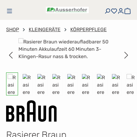
Zum Hauptinhalt springen
Du hast
Wa
SHOP
KLEINGERÄTE
KÖRPERPFLEGE
Bildergalerie überspringen
Rasierer Braun