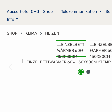
m Hauptinhalt springen
Zur Suche springen
Zur Hauptnavigation springen
Ausserhofer OHG
Shop
Telekommunikation
Ser
Info
SHOP
KLIMA
HEIZEN
Bildergalerie überspringen