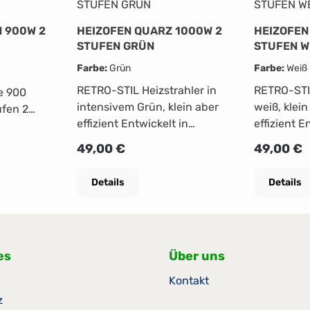
 900W 2
HEIZOFEN QUARZ 1000W 2
HEIZOFEN
STUFEN GRÜN
STUFEN W
Farbe:
Grün
Farbe:
Weiß
RETRO-STIL Heizstrahler in
RETRO-STIL
e 900
intensivem Grün, klein aber
weiß, klein
ufen 2
effizient Entwickelt in
effizient E
re
wenigen Sekunden eine
wenigen S
fstellung
Regulärer Preis:
Regulärer
49,00 €
49,00 €
angenehme Wärme 2
angenehm
grau-
Heizmodi:
Heizmodi:
Details
Details
ECO/COMFORT Thermostat
ECO/COMF
Min./max. Leistungsaufnahm
Min./max.
e: 500/1000 W 2 separat
e: 500/100
schaltbare Quarzkerzen für
schaltbare
es
Über uns
individuellen
individuel
Komfort Schutzgitter aus
Komfort Sc
Kontakt
Metall Praktische Drehknöpfe
Metall Pra
z
zum Einstellen von
zum Einste