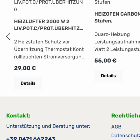
HEIZOFEN CARBON
Stufen.
HEIZLÜFTER 2000 W 2
LIV.POT.C/PROT.ÜBERHITZU
Quarz-Heizung
NG.
2 Heizstufen Schutz vor
Leistungsaufnahm
Überhitzung Thermostat Kont
Watt 2 Leistungsst
rollleuchten Stromversorgung
Quarzstäbe Wählba
Regulärer Preis:
55,00 €
220/240 V 50/60 Hz,
Steuerung Bodenau
Regulärer Preis:
29,00 €
1000/2000
oszillierend Farbe 
Details
W Abmessungen: Höhe: 27
schwarz
Details
cm Breite: 23 cm Tiefe: 14 cm
Kontakt:
Rechtlich
Unterstützung und Beratung unter:
AGB
Datenschut
+39 0471 662243