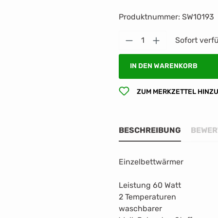
Produktnummer:
SW10193
Produkt Anzahl: G
Sofort verfü
IN DEN WARENKORB
ZUM MERKZETTEL HINZ
BESCHREIBUNG
BEWER
Einzelbettwärmer
Leistung 60 Watt
2 Temperaturen
waschbarer