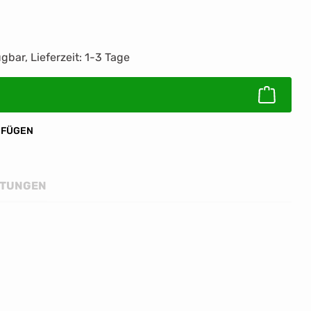
ib den gewünschten Wert ein oder benutz
gbar, Lieferzeit: 1-3 Tage
UFÜGEN
TUNGEN