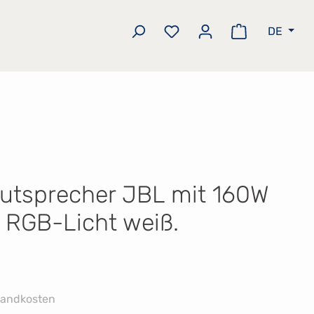
DE
Du hast 0 Produkte auf 
Warenkorb e
utsprecher JBL mit 160W
 RGB-Licht weiß.
rsandkosten