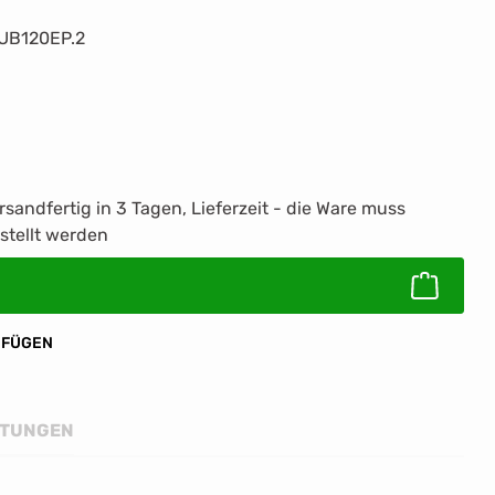
UB120EP.2
rsandfertig in 3 Tagen, Lieferzeit - die Ware muss
ib den gewünschten Wert ein oder benutz
stellt werden
UFÜGEN
TUNGEN