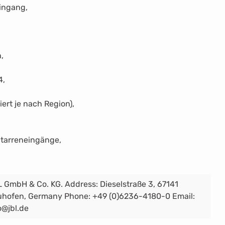
ingang,
n,
4,
iert je nach Region),
itarreneingänge,
 GmbH & Co. KG. Address: Dieselstraße 3, 67141
hofen, Germany Phone: +49 (0)6236-4180-0 Email:
o@jbl.de