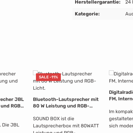
Herstellergarantie:
24
Kategorie:
Au
SALE -11%
Digitalrad
FM, Inter
recher JBL
Bluetooth-Lautsprecher mit
Mediaplaye
 und RGB-
80 W Leistung und RGB-
Im kompak
Licht.
SOUND BOX ist die
gestaltete
. Die JBL
Lautsprecherbox mit 80WATT
sich moder
Leistung und RGB-
die den E