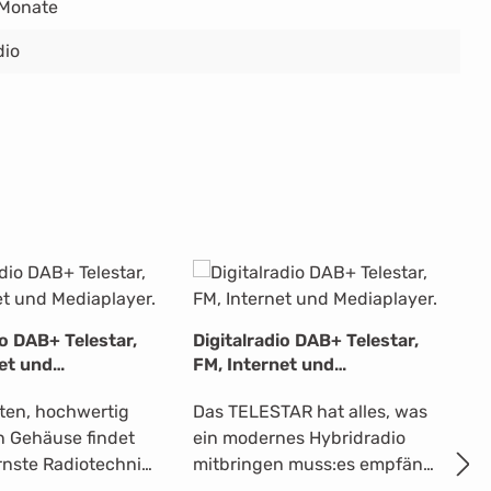
 Monate
dio
io DAB+ Telestar,
Digitalradio DAB+ Telestar,
net und
FM, Internet und
F
r.
Mediaplayer.
d
ten, hochwertig
Das TELESTAR hat alles, was
M
n Gehäuse findet
ein modernes Hybridradio
Er
nste Radiotechnik,
mitbringen muss:es empfängt
H
mpfang von
DAB+ und UKW Radiosender
R