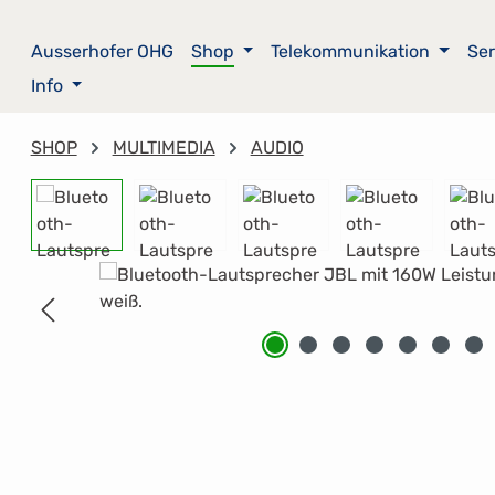
m Hauptinhalt springen
Zur Suche springen
Zur Hauptnavigation springen
Ausserhofer OHG
Shop
Telekommunikation
Ser
Info
SHOP
MULTIMEDIA
AUDIO
Bildergalerie überspringen