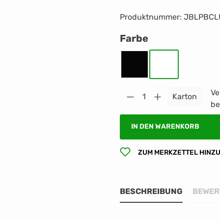
Produktnummer:
JBLPBCL
auswählen
Farbe
Schwarz
Weiß
Ve
Produkt Anzahl: G
Karton
be
IN DEN WARENKORB
ZUM MERKZETTEL HINZ
BESCHREIBUNG
BEWER