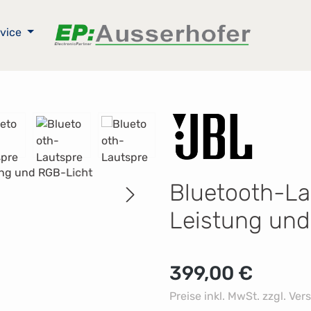
vice
Bluetooth-La
Leistung und
Regulärer Preis:
399,00 €
Preise inkl. MwSt. zzgl. Ve