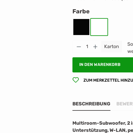
auswählen
Farbe
Schwarz
Weiß
So
Produkt Anzahl: G
Karton
we
IN DEN WARENKORB
ZUM MERKZETTEL HINZ
BESCHREIBUNG
BEWER
Multiroom-Subwoofer, 2 in
Unterstützung, W-LAN, pe