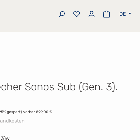
DE
Du hast 0 Produkte auf 
Warenkorb e
echer Sonos Sub (Gen. 3).
s:
25% gespart)
vorher 899,00 €
rsandkosten
 3)w