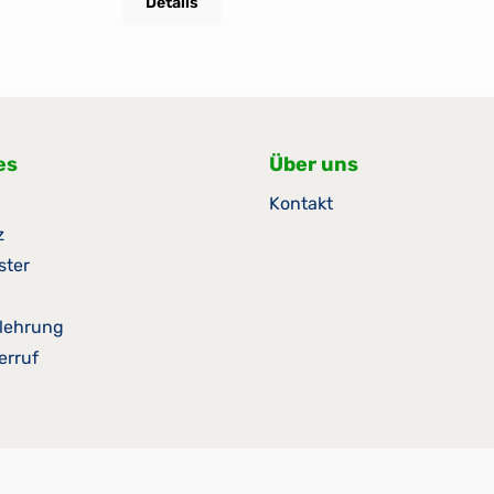
Details
s je
Elegantes Design• Zwei Force
verpasse n
e neue
Cancelling Treiber sorgen für
Verbinde e
mit 14 von
reinen Bass ohne Vibrationen
einen CD-P
 Treibern
oder Klappern• Durch seine
anderes A
en
schmale Form kann Sub
einfach über den integr
Sound
senkrecht aufgestellt oder
3,5-mm-Au
es
Über uns
flach hingelegt werden•
Five und 
ng und
Kontakt
Einfaches Verbinden mit
Speaker i
zise um Sie
deinem Sonos System per
Zuhause f
z
WLANNeueste
Sound.Übe
ster
s
Technologie:Noch mehr
alles mühe
bnis. Noch
Speicherplatz und höhere
verbinde
: Sound
lehrung
Rechenleistung sorgen für
e: 20,3cmB
n
erruf
maximaleLeistung und
15,4cm
ovationen
ermöglichen künftige
ie der
Updates des
nd vereint
Sub.Automatische Software
ng in einem
Updates:Dank regelmäßiger
n,