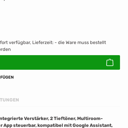
fort verfügbar, Lieferzeit: - die Ware muss bestellt
ib den gewünschten Wert ein oder benutz
rden
UFÜGEN
TUNGEN
tegrierte Verstärker, 2 Tieftöner, Multiroom-
r App steuerbar, kompatibel mit Google Assistant,