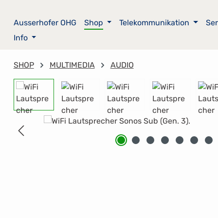
m Hauptinhalt springen
Zur Suche springen
Zur Hauptnavigation springen
Ausserhofer OHG
Shop
Telekommunikation
Ser
Info
SHOP
MULTIMEDIA
AUDIO
Bildergalerie überspringen