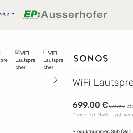
vice
WiFi Lautspr
Verkaufspreis:
699,00 €
Regulärer Prei
899,00 €
(22.
Preise inkl. MwSt. zzgl. Ve
Produktnummer:
Sub (Gen.