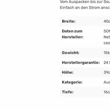
Vom Auspacken bis zur Sou
Einfach an den Strom ansc
Breite:
40
Daten zum
SON
Hersteller:
Net
ce
Gewicht:
15
Herstellergarantie:
24
Höhe:
39
Kategorie:
Au
Tiefe:
16