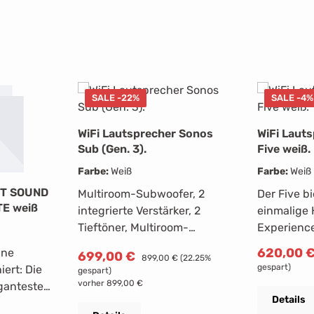
SALE -22%
SALE -4%
WiFi Lautsprecher Sonos
WiFi Laut
Sub (Gen. 3).
Five weiß.
Farbe:
Weiß
Farbe:
Weiß
BT SOUND
Multiroom-Subwoofer, 2
Der Five bi
E weiß
integrierte Verstärker, 2
einmalige 
Tieftöner, Multiroom-
Experience
Unterstützung, W-LAN, per
Stereo Trennung,
Verkaufsp
620,00 
ine
Verkaufspreis:
699,00 €
Regulärer Preis:
899,00 €
(22.25%
App steuerbar, kompatibel mit
und kristal
gespart)
ert: Die
gespart)
Google Assistant, Netzbetrieb
Streame d
vorher 899,00 €
eganteste
• Tiefer Bass für Musik,
hochauflö
Details
ste
Heimkino und mehr•
deiner Lie