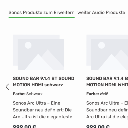
Sonos Produkte zum Erweitern
weiter Audio Produkte
Produktgalerie überspringen
SOUND BAR 9.1.4 BT SOUND
SOUND BAR 9.1.4 
MOTION HDMI schwarz
MOTION HDMI WHIT
Farbe:
Schwarz
Farbe:
Weiß
Sonos Arc Ultra – Eine
Sonos Arc Ultra – E
Soundbar neu definiert: Die
Soundbar neu defini
Arc Ultra ist die eleganteste
Arc Ultra ist die el
und leistungsstärkste
und leistungsstärk
Regulärer Preis:
Regulärer Preis:
999,00 €
999,00 €